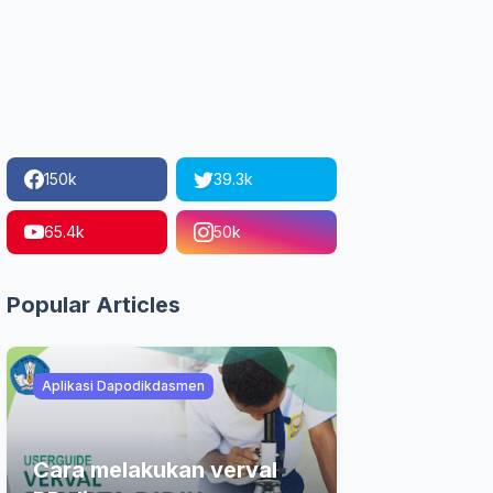
150k
39.3k
65.4k
50k
Popular Articles
Aplikasi Dapodikdasmen
Cara melakukan verval