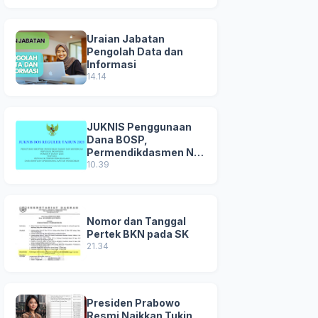
Uraian Jabatan
Pengolah Data dan
Informasi
14.14
JUKNIS Penggunaan
Dana BOSP,
Permendikdasmen No
8 Tahun 2025
10.39
Nomor dan Tanggal
Pertek BKN pada SK
21.34
Presiden Prabowo
Resmi Naikkan Tukin