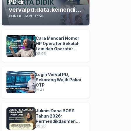
PD di
vervalpd.data.kemendikd
PORTAL ASN
-
07.56
asmen.go.id
Cara Mencari Nomor
HP Operator Sekolah
Lain dan Operator
Dinas di SDM Data
08.08
Dikdasmen
Login Verval PD,
Sekarang Wajib Pakai
OTP
15.41
Juknis Dana BOSP
Tahun 2026:
Permendikdasmen
Nomor 8 Tahun 2026
09.26