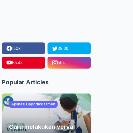
150k
39.3k
65.4k
50k
Popular Articles
Aplikasi Dapodikdasmen
Cara melakukan verval