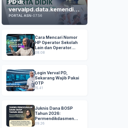
PD di
vervalpd.data.kemendikd
PORTAL ASN
-
07.56
asmen.go.id
Cara Mencari Nomor
HP Operator Sekolah
Lain dan Operator
Dinas di SDM Data
08.08
Dikdasmen
Login Verval PD,
Sekarang Wajib Pakai
OTP
15.41
Juknis Dana BOSP
Tahun 2026:
Permendikdasmen
Nomor 8 Tahun 2026
09.26