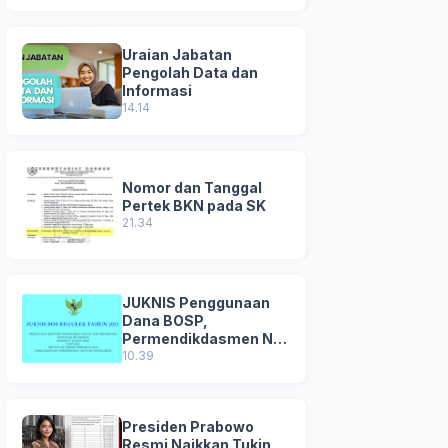
Uraian Jabatan
Pengolah Data dan
Informasi
14.14
Nomor dan Tanggal
Pertek BKN pada SK
21.34
JUKNIS Penggunaan
Dana BOSP,
Permendikdasmen No
8 Tahun 2025
10.39
Presiden Prabowo
Resmi Naikkan Tukin