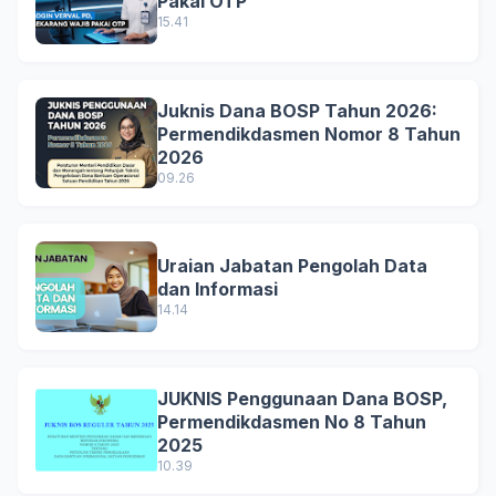
Pakai OTP
15.41
Juknis Dana BOSP Tahun 2026:
Permendikdasmen Nomor 8 Tahun
2026
09.26
Uraian Jabatan Pengolah Data
dan Informasi
14.14
JUKNIS Penggunaan Dana BOSP,
Permendikdasmen No 8 Tahun
2025
10.39