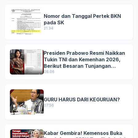
Nomor dan Tanggal Pertek BKN
pada SK
21.34
Presiden Prabowo Resmi Naikkan
Tukin TNI dan Kemenhan 2026,
Berikut Besaran Tunjangan
Terbaru
08.06
GURU HARUS DARI KEGURUAN?
07.56
Kabar Gembira! Kemensos Buka