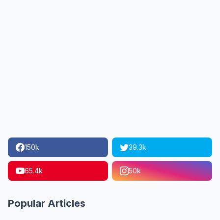
150k
39.3k
65.4k
50k
Popular Articles