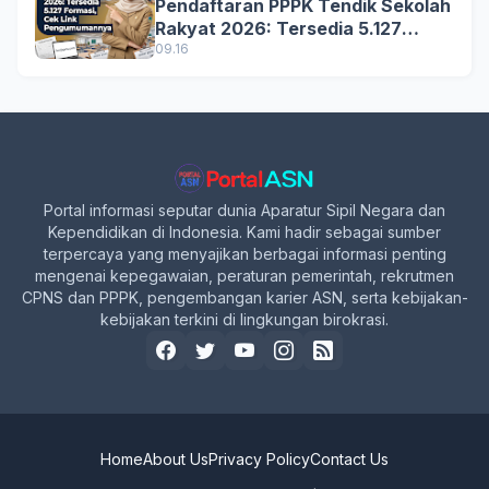
Pendaftaran PPPK Tendik Sekolah
Rakyat 2026: Tersedia 5.127
Formasi, Simak Syarat dan
09.16
Jadwal Lengkapnya!
Portal informasi seputar dunia Aparatur Sipil Negara dan
Kependidikan di Indonesia. Kami hadir sebagai sumber
terpercaya yang menyajikan berbagai informasi penting
mengenai kepegawaian, peraturan pemerintah, rekrutmen
CPNS dan PPPK, pengembangan karier ASN, serta kebijakan-
kebijakan terkini di lingkungan birokrasi.
Home
About Us
Privacy Policy
Contact Us