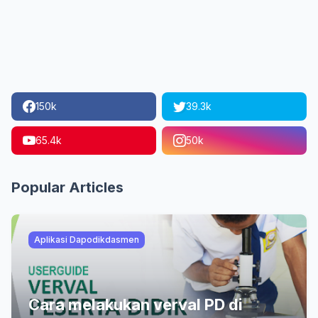
150k
39.3k
65.4k
50k
Popular Articles
Aplikasi Dapodikdasmen
Cara melakukan verval PD di