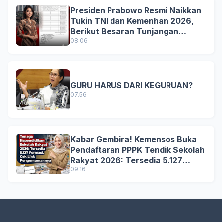
Presiden Prabowo Resmi Naikkan
Tukin TNI dan Kemenhan 2026,
Berikut Besaran Tunjangan
Terbaru
08.06
GURU HARUS DARI KEGURUAN?
07.56
Kabar Gembira! Kemensos Buka
Pendaftaran PPPK Tendik Sekolah
Rakyat 2026: Tersedia 5.127
Formasi, Simak Syarat dan
09.16
Jadwal Lengkapnya!