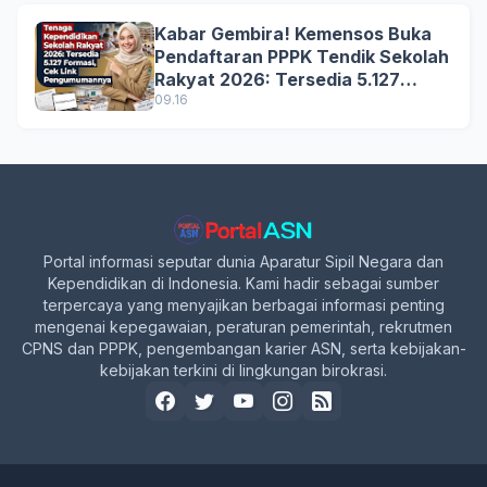
Kabar Gembira! Kemensos Buka
Pendaftaran PPPK Tendik Sekolah
Rakyat 2026: Tersedia 5.127
Formasi, Simak Syarat dan
09.16
Jadwal Lengkapnya!
Portal informasi seputar dunia Aparatur Sipil Negara dan
Kependidikan di Indonesia. Kami hadir sebagai sumber
terpercaya yang menyajikan berbagai informasi penting
mengenai kepegawaian, peraturan pemerintah, rekrutmen
CPNS dan PPPK, pengembangan karier ASN, serta kebijakan-
kebijakan terkini di lingkungan birokrasi.