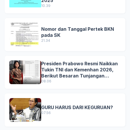
2025
10.39
Nomor dan Tanggal Pertek BKN
pada SK
21.34
Presiden Prabowo Resmi Naikkan
Tukin TNI dan Kemenhan 2026,
Berikut Besaran Tunjangan
Terbaru
08.06
GURU HARUS DARI KEGURUAN?
07.56