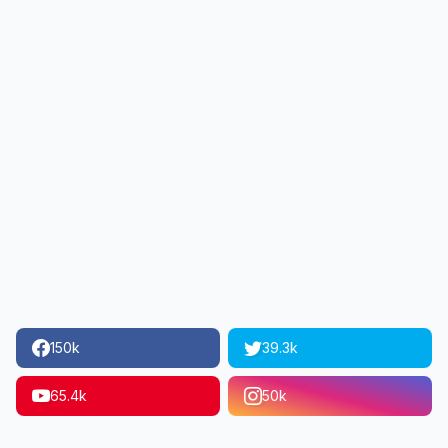
150k
39.3k
65.4k
50k