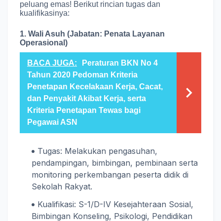
peluang emas! Berikut rincian tugas dan
kualifikasinya:
1. Wali Asuh (Jabatan: Penata Layanan
Operasional)
BACA JUGA:
Peraturan BKN No 4
Tahun 2020 Pedoman Kriteria
Penetapan Kecelakaan Kerja, Cacat,
dan Penyakit Akibat Kerja, serta
Kriteria Penetapan Tewas bagi
Pegawai ASN
Tugas: Melakukan pengasuhan,
pendampingan, bimbingan, pembinaan serta
monitoring perkembangan peserta didik di
Sekolah Rakyat.
Kualifikasi: S-1/D-IV Kesejahteraan Sosial,
Bimbingan Konseling, Psikologi, Pendidikan