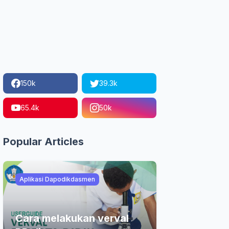
150k
39.3k
65.4k
50k
Popular Articles
Aplikasi Dapodikdasmen
Cara melakukan verval