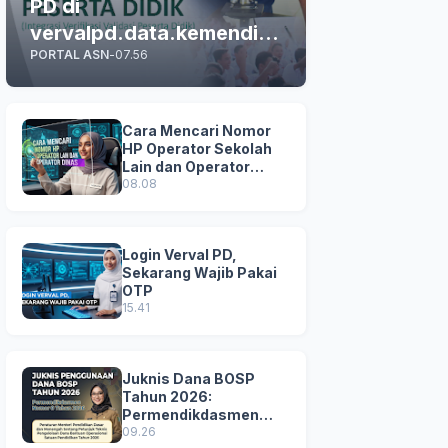
PD di
vervalpd.data.kemendikd
PORTAL ASN
-
07.56
asmen.go.id
Cara Mencari Nomor
HP Operator Sekolah
Lain dan Operator
Dinas di SDM Data
08.08
Dikdasmen
Login Verval PD,
Sekarang Wajib Pakai
OTP
15.41
Juknis Dana BOSP
Tahun 2026:
Permendikdasmen
Nomor 8 Tahun 2026
09.26