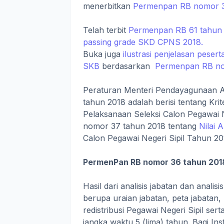
menerbitkan
Permenpan RB nomor 3
Telah terbit
Permenpan RB 61 tahun 2
passing grade SKD CPNS 2018.
Buka juga
ilustrasi penjelasan peser
SKB
berdasarkan
Permenpan RB no
Peraturan Menteri Pendayagunaan A
tahun 2018 adalah berisi tentang Kri
Pelaksanaan Seleksi Calon Pegawai
nomor 37 tahun 2018 tentang
Nilai 
Calon Pegawai Negeri Sipil Tahun 20
PermenPan RB nomor 36 tahun 201
Hasil dari analisis jabatan dan analis
berupa uraian jabatan, peta jabatan
redistribusi Pegawai Negeri Sipil se
jangka waktu 5 (lima) tahun. Bagi Ins