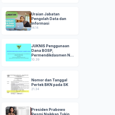
Uraian Jabatan
Pengolah Data dan
Informasi
14.14
JUKNIS Penggunaan
Dana BOSP,
Permendikdasmen No
8 Tahun 2025
10.39
Nomor dan Tanggal
Pertek BKN pada SK
21.34
Presiden Prabowo
Resmi Naikkan Tukin