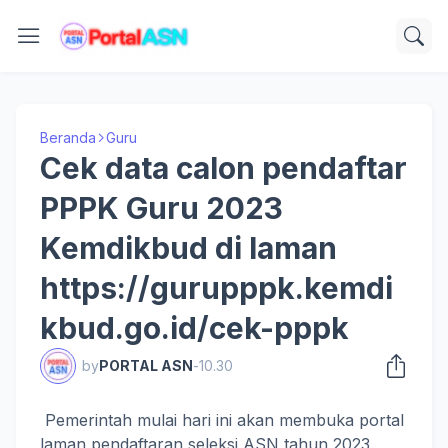
Beranda
Guru
Cek data calon pendaftar
PPPK Guru 2023
Kemdikbud di laman
https://gurupppk.kemdi
kbud.go.id/cek-pppk
by
PORTAL ASN
-
10.30
Pemerintah mulai hari ini akan membuka portal
laman pendaftaran seleksi ASN tahun 2023.