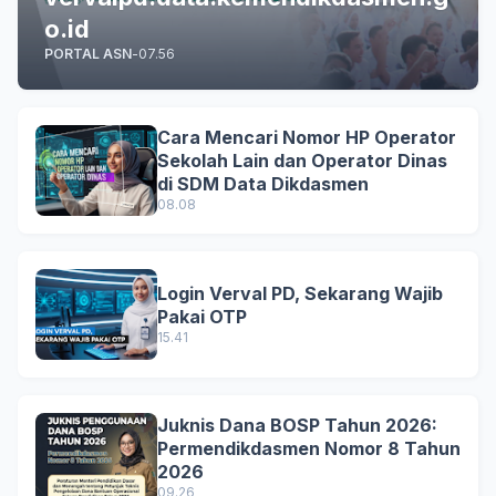
o.id
PORTAL ASN
-
07.56
Cara Mencari Nomor HP Operator
Sekolah Lain dan Operator Dinas
di SDM Data Dikdasmen
08.08
Login Verval PD, Sekarang Wajib
Pakai OTP
15.41
Juknis Dana BOSP Tahun 2026:
Permendikdasmen Nomor 8 Tahun
2026
09.26