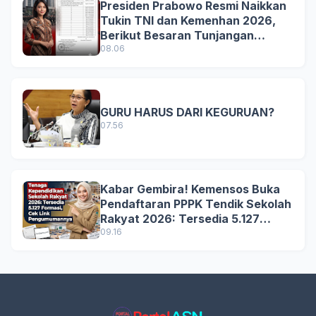
Presiden Prabowo Resmi Naikkan
Tukin TNI dan Kemenhan 2026,
Berikut Besaran Tunjangan
Terbaru
08.06
GURU HARUS DARI KEGURUAN?
07.56
Kabar Gembira! Kemensos Buka
Pendaftaran PPPK Tendik Sekolah
Rakyat 2026: Tersedia 5.127
Formasi, Simak Syarat dan
09.16
Jadwal Lengkapnya!