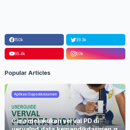
150k
39.3k
65.4k
50k
Popular Articles
Aplikasi Dapodikdasmen
Cara melakukan verval PD di
vervalpd.data.kemendikdasmen.g