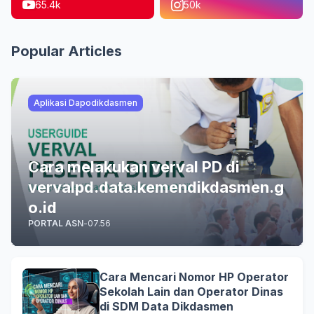
65.4k
50k
Popular Articles
Aplikasi Dapodikdasmen
Cara melakukan verval PD di
vervalpd.data.kemendikdasmen.g
o.id
PORTAL ASN
-
07.56
Cara Mencari Nomor HP Operator
Sekolah Lain dan Operator Dinas
di SDM Data Dikdasmen