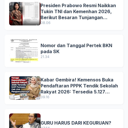
Presiden Prabowo Resmi Naikkan
Tukin TNI dan Kemenhan 2026,
Berikut Besaran Tunjangan
Terbaru
08.06
Nomor dan Tanggal Pertek BKN
pada SK
21.34
Kabar Gembira! Kemensos Buka
Pendaftaran PPPK Tendik Sekolah
Rakyat 2026: Tersedia 5.127
Formasi, Simak Syarat dan
09.16
Jadwal Lengkapnya!
GURU HARUS DARI KEGURUAN?