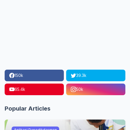
150k
39.3k
65.4k
50k
Popular Articles
Aplikasi Dapodikdasmen