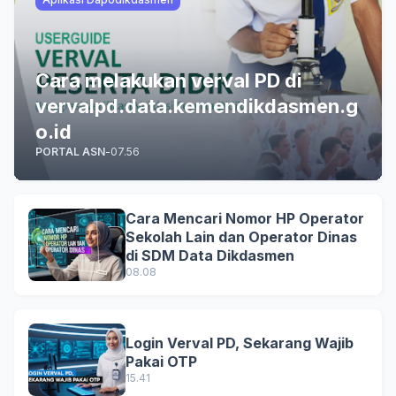
Cara melakukan verval PD di
vervalpd.data.kemendikdasmen.g
o.id
PORTAL ASN
-
07.56
Cara Mencari Nomor HP Operator
Sekolah Lain dan Operator Dinas
di SDM Data Dikdasmen
08.08
Login Verval PD, Sekarang Wajib
Pakai OTP
15.41