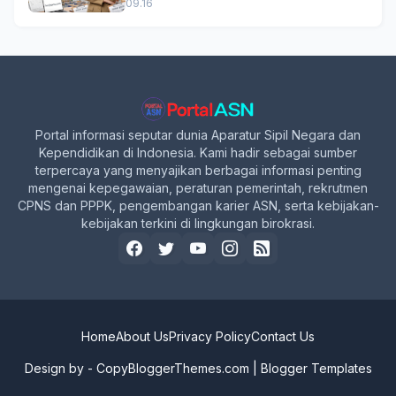
Formasi, Simak Syarat dan
09.16
Jadwal Lengkapnya!
Portal informasi seputar dunia Aparatur Sipil Negara dan
Kependidikan di Indonesia. Kami hadir sebagai sumber
terpercaya yang menyajikan berbagai informasi penting
mengenai kepegawaian, peraturan pemerintah, rekrutmen
CPNS dan PPPK, pengembangan karier ASN, serta kebijakan-
kebijakan terkini di lingkungan birokrasi.
Home
About Us
Privacy Policy
Contact Us
Design by -
CopyBloggerThemes.com
|
Blogger Templates