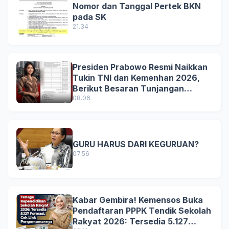
Nomor dan Tanggal Pertek BKN
pada SK
21.34
Presiden Prabowo Resmi Naikkan
Tukin TNI dan Kemenhan 2026,
Berikut Besaran Tunjangan
Terbaru
08.06
GURU HARUS DARI KEGURUAN?
07.56
Kabar Gembira! Kemensos Buka
Pendaftaran PPPK Tendik Sekolah
Rakyat 2026: Tersedia 5.127