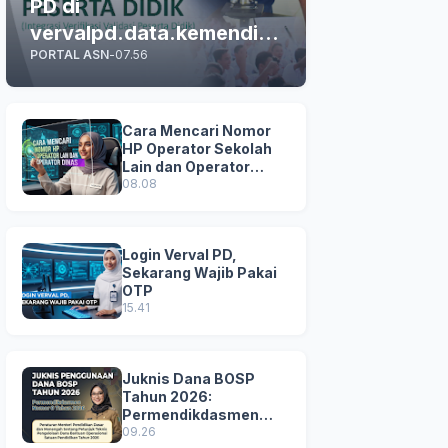
PD di
vervalpd.data.kemendikd
PORTAL ASN
-
07.56
asmen.go.id
Cara Mencari Nomor
HP Operator Sekolah
Lain dan Operator
Dinas di SDM Data
08.08
Dikdasmen
Login Verval PD,
Sekarang Wajib Pakai
OTP
15.41
Juknis Dana BOSP
Tahun 2026:
Permendikdasmen
Nomor 8 Tahun 2026
09.26