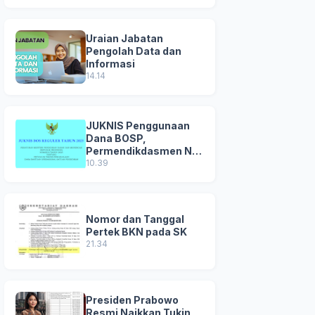
Uraian Jabatan
Pengolah Data dan
Informasi
14.14
JUKNIS Penggunaan
Dana BOSP,
Permendikdasmen No
8 Tahun 2025
10.39
Nomor dan Tanggal
Pertek BKN pada SK
21.34
Presiden Prabowo
Resmi Naikkan Tukin