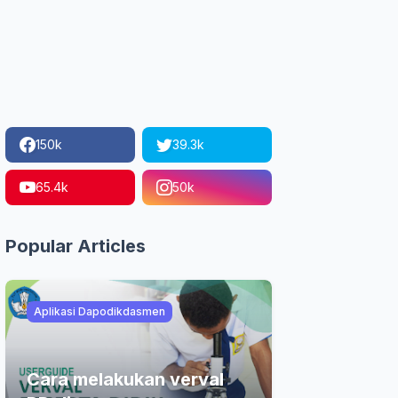
150k
39.3k
65.4k
50k
Popular Articles
Aplikasi Dapodikdasmen
Cara melakukan verval