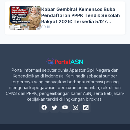
Kabar Gembira! Kemensos Buka
Pendaftaran PPPK Tendik Sekolah
Rakyat 2026: Tersedia 5.127
Formasi, Simak Syarat dan
09.16
Jadwal Lengkapnya!
Portal informasi seputar dunia Aparatur Sipil Negara dan
Kependidikan di Indonesia. Kami hadir sebagai sumber
terpercaya yang menyajikan berbagai informasi penting
mengenai kepegawaian, peraturan pemerintah, rekrutmen
CPNS dan PPPK, pengembangan karier ASN, serta kebijakan-
kebijakan terkini di lingkungan birokrasi.