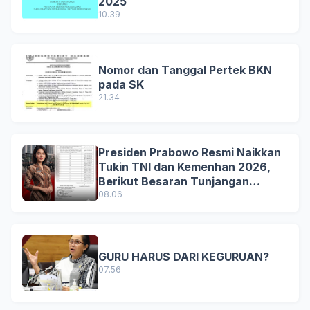
2025
10.39
Nomor dan Tanggal Pertek BKN
pada SK
21.34
Presiden Prabowo Resmi Naikkan
Tukin TNI dan Kemenhan 2026,
Berikut Besaran Tunjangan
Terbaru
08.06
GURU HARUS DARI KEGURUAN?
07.56