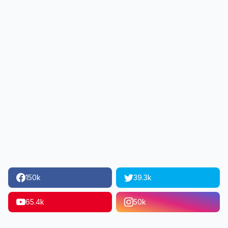
150k
39.3k
65.4k
50k