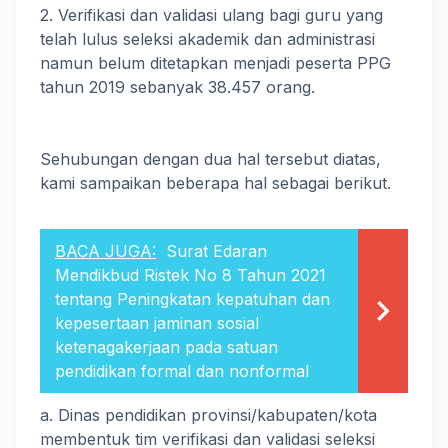
2. Verifikasi dan validasi ulang bagi guru yang
telah lulus seleksi akademik dan administrasi
namun belum ditetapkan menjadi peserta PPG
tahun 2019 sebanyak 38.457 orang.
Sehubungan dengan dua hal tersebut diatas,
kami sampaikan beberapa hal sebagai berikut.
BACA JUGA:
Surat Edaran
Mendikbud Ristek No 8 Tahun 2021
tentang Peningkatan kepatuhan dan
kepesertaan jaminan sosial
ketenagakerjaan pada satuan
pendidikan formal dan nonformal
a. Dinas pendidikan provinsi/kabupaten/kota
membentuk tim verifikasi dan validasi seleksi