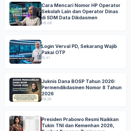
Cara Mencari Nomor HP Operator
Sekolah Lain dan Operator Dinas
di SDM Data Dikdasmen
08.08
Login Verval PD, Sekarang Wajib
Pakai OTP
15.41
Juknis Dana BOSP Tahun 2026:
Permendikdasmen Nomor 8 Tahun
2026
09.26
Presiden Prabowo Resmi Naikkan
Tukin TNI dan Kemenhan 2026,