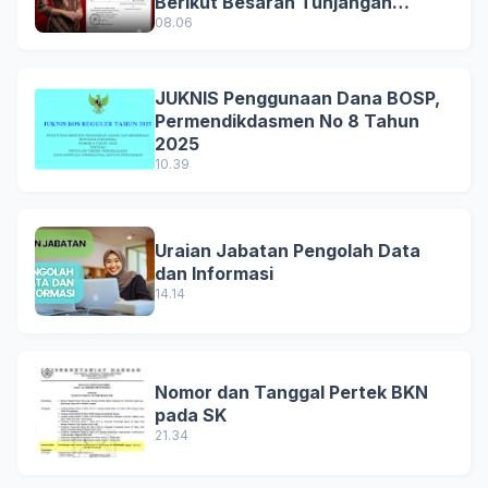
Berikut Besaran Tunjangan
Terbaru
08.06
JUKNIS Penggunaan Dana BOSP,
Permendikdasmen No 8 Tahun
2025
10.39
Uraian Jabatan Pengolah Data
dan Informasi
14.14
Nomor dan Tanggal Pertek BKN
pada SK
21.34