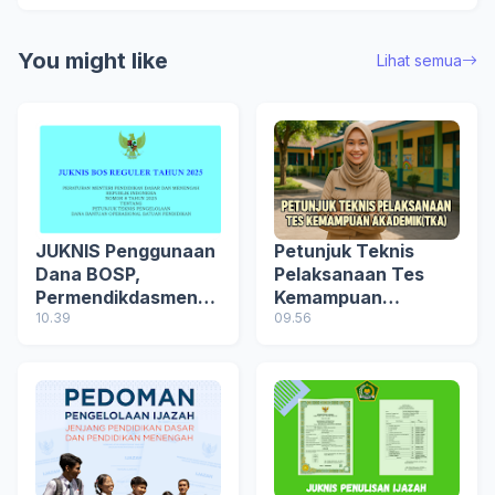
You might like
Lihat semua
JUKNIS Penggunaan
Petunjuk Teknis
Dana BOSP,
Pelaksanaan Tes
Permendikdasmen
Kemampuan
No 8 Tahun 2025
10.39
Akademik (TKA)
09.56