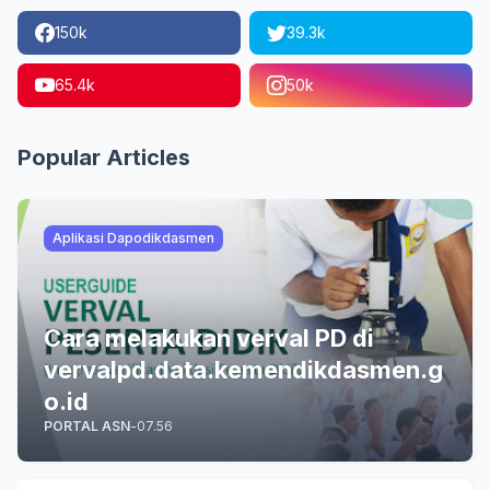
150k
39.3k
65.4k
50k
Popular Articles
Aplikasi Dapodikdasmen
Cara melakukan verval PD di
vervalpd.data.kemendikdasmen.g
o.id
PORTAL ASN
-
07.56