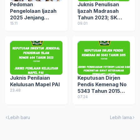
Pedoman
Juknis Penulisan
Pengelolaan Ijazah
Ijazah Madrasah
2025 Jenjang
Tahun 2023; SK
Pendidikan Dasar
15.11
Dirjen Pendis
09.01
dan Pendidikan
Kemenag nomor 1142
Menengah
tahun 2023
Juknis Penilaian
Keputusan Dirjen
Kelulusan Mapel PAI
Pendis Kemenag No
23.48
5343 Tahun 2015
tentang Juknis
07.24
Pengesahan
Fotokopi Ijazah
Lebih baru
Lebih lama