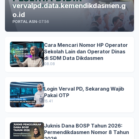
vervalpd.data.kemendikdasmen.g
o.id
PORTAL ASN
-
07.56
Cara Mencari Nomor HP Operator
Sekolah Lain dan Operator Dinas
di SDM Data Dikdasmen
08.08
Login Verval PD, Sekarang Wajib
Pakai OTP
15.41
Juknis Dana BOSP Tahun 2026:
Permendikdasmen Nomor 8 Tahun
2026