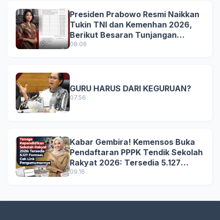
Presiden Prabowo Resmi Naikkan
Tukin TNI dan Kemenhan 2026,
Berikut Besaran Tunjangan
Terbaru
08.06
GURU HARUS DARI KEGURUAN?
07.56
Kabar Gembira! Kemensos Buka
Pendaftaran PPPK Tendik Sekolah
Rakyat 2026: Tersedia 5.127
Formasi, Simak Syarat dan
09.16
Jadwal Lengkapnya!