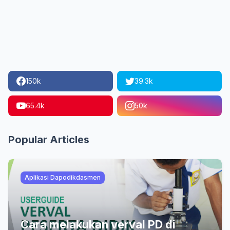
150k
39.3k
65.4k
50k
Popular Articles
Aplikasi Dapodikdasmen
Cara melakukan verval PD di