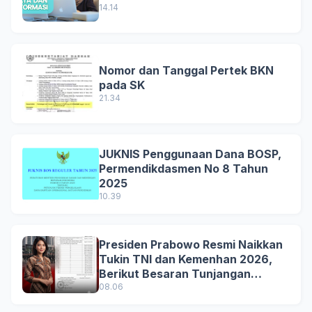
14.14
Nomor dan Tanggal Pertek BKN
pada SK
21.34
JUKNIS Penggunaan Dana BOSP,
Permendikdasmen No 8 Tahun
2025
10.39
Presiden Prabowo Resmi Naikkan
Tukin TNI dan Kemenhan 2026,
Berikut Besaran Tunjangan
Terbaru
08.06