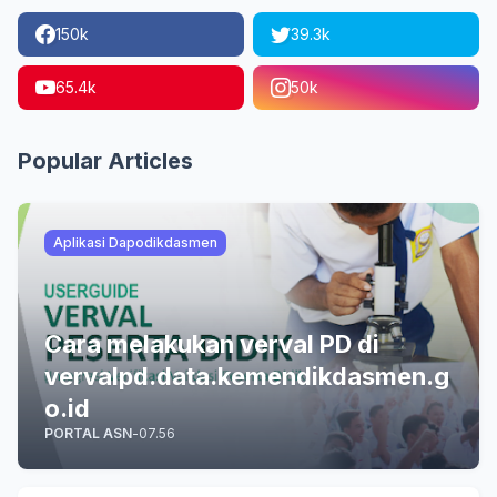
150k
39.3k
65.4k
50k
Popular Articles
Aplikasi Dapodikdasmen
Cara melakukan verval PD di
vervalpd.data.kemendikdasmen.g
o.id
PORTAL ASN
-
07.56