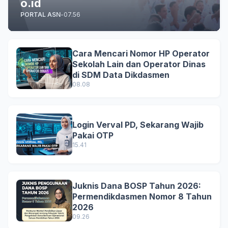
o.id
PORTAL ASN
-
07.56
Cara Mencari Nomor HP Operator
Sekolah Lain dan Operator Dinas
di SDM Data Dikdasmen
08.08
Login Verval PD, Sekarang Wajib
Pakai OTP
15.41
Juknis Dana BOSP Tahun 2026:
Permendikdasmen Nomor 8 Tahun
2026
09.26