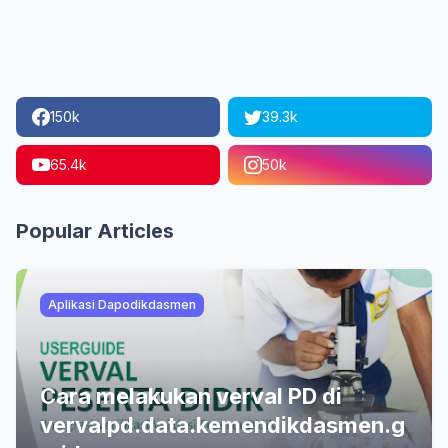
150k
39.3k
65.4k
50k
Popular Articles
Aplikasi Dapodikdasmen
Cara melakukan verval PD di
vervalpd.data.kemendikdasmen.g