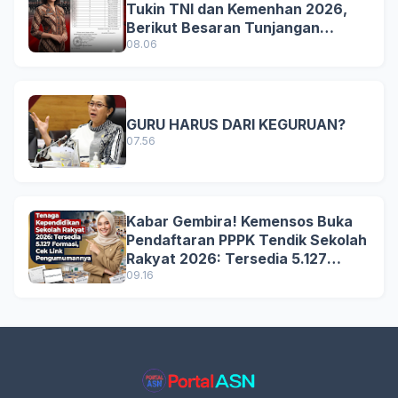
Tukin TNI dan Kemenhan 2026,
Berikut Besaran Tunjangan
Terbaru
08.06
GURU HARUS DARI KEGURUAN?
07.56
Kabar Gembira! Kemensos Buka
Pendaftaran PPPK Tendik Sekolah
Rakyat 2026: Tersedia 5.127
Formasi, Simak Syarat dan
09.16
Jadwal Lengkapnya!