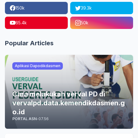
150k
39.3k
65.4k
50k
Popular Articles
Aplikasi Dapodikdasmen
Cara melakukan verval PD di
vervalpd.data.kemendikdasmen.g
o.id
PORTAL ASN
-
07.56