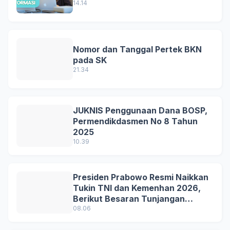
14.14
Nomor dan Tanggal Pertek BKN
pada SK
21.34
JUKNIS Penggunaan Dana BOSP,
Permendikdasmen No 8 Tahun
2025
10.39
Presiden Prabowo Resmi Naikkan
Tukin TNI dan Kemenhan 2026,
Berikut Besaran Tunjangan
Terbaru
08.06