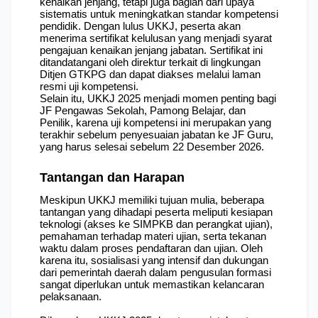
kenaikan jenjang, tetapi juga bagian dari upaya 
sistematis untuk meningkatkan standar kompetensi 
pendidik. Dengan lulus UKKJ, peserta akan 
menerima sertifikat kelulusan yang menjadi syarat 
pengajuan kenaikan jenjang jabatan. Sertifikat ini 
ditandatangani oleh direktur terkait di lingkungan 
Ditjen GTKPG dan dapat diakses melalui laman 
resmi uji kompetensi.
Selain itu, UKKJ 2025 menjadi momen penting bagi 
JF Pengawas Sekolah, Pamong Belajar, dan 
Penilik, karena uji kompetensi ini merupakan yang 
terakhir sebelum penyesuaian jabatan ke JF Guru, 
yang harus selesai sebelum 22 Desember 2026.
Tantangan dan Harapan
Meskipun UKKJ memiliki tujuan mulia, beberapa 
tantangan yang dihadapi peserta meliputi kesiapan 
teknologi (akses ke SIMPKB dan perangkat ujian), 
pemahaman terhadap materi ujian, serta tekanan 
waktu dalam proses pendaftaran dan ujian. Oleh 
karena itu, sosialisasi yang intensif dan dukungan 
dari pemerintah daerah dalam pengusulan formasi 
sangat diperlukan untuk memastikan kelancaran 
pelaksanaan.