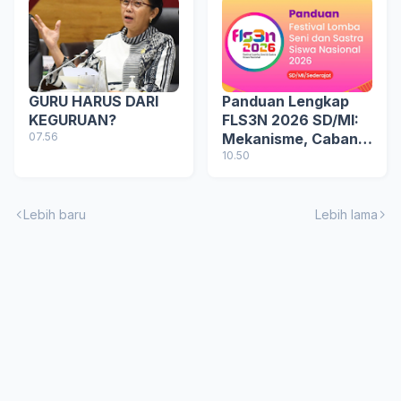
GURU HARUS DARI
Panduan Lengkap
KEGURUAN?
FLS3N 2026 SD/MI:
07.56
Mekanisme, Cabang
Lomba, Seleksi,
10.50
hingga Penghargaan
Lebih baru
Lebih lama