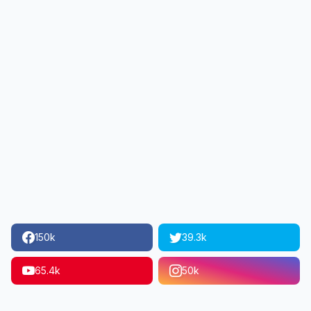
150k
39.3k
65.4k
50k