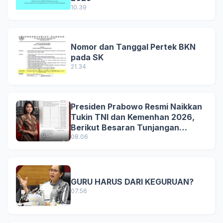
10.39
Nomor dan Tanggal Pertek BKN
pada SK
21.34
Presiden Prabowo Resmi Naikkan
Tukin TNI dan Kemenhan 2026,
Berikut Besaran Tunjangan
Terbaru
08.06
GURU HARUS DARI KEGURUAN?
07.56