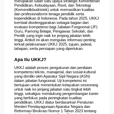
merupakan salah satu upaya strategis Kementerian 
Pendidikan, Kebudayaan, Riset, dan Teknologi 
(Kemendikbudristek) untuk memastikan kualitas 
dan profesionalisme tenaga pendidik serta 
kependidikan di Indonesia. Pada tahun 2025, UKKJ 
kembali diselenggarakan sebagai bagian dari 
evaluasi kompetensi bagi Jabatan Fungsional (JF) 
Guru, Pamong Belajar, Pengawas Sekolah, dan 
Penilik yang ingin naik ke jenjang jabatan lebih 
tinggi. Artikel ini akan mengulas informasi penting 
terkait pelaksanaan UKKJ 2025, tujuan, jadwal, 
tahapan, serta persiapan yang diperlukan.
Apa Itu UKKJ?
UKKJ adalah proses pengukuran dan penilaian 
kompetensi teknis, manajerial, dan sosial-kultural 
yang dimiliki oleh Aparatur Sipil Negara (ASN) 
dalam jabatan fungsional. Uji kompetensi ini 
bertujuan untuk menentukan kelayakan seseorang 
untuk naik ke jenjang jabatan satu tingkat lebih 
tinggi, sekaligus mendukung pengembangan karier 
yang berfokus pada peningkatan kualitas 
pendidikan. UKKJ diatur berdasarkan Peraturan 
Menteri Pendayagunaan Aparatur Negara dan 
Reformasi Birokrasi Nomor 1 Tahun 2023 tentang 