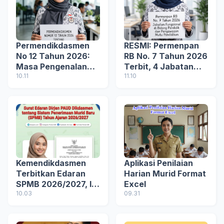
Permendikdasmen
RESMI: Permenpan
No 12 Tahun 2026:
RB No. 7 Tahun 2026
Masa Pengenalan
Terbit, 4 Jabatan
Lingkungan Sekolah
10.11
Fungsional
11.10
(MPLS)
Pendidikan Dipisah
Kembali!
Kemendikdasmen
Aplikasi Penilaian
Terbitkan Edaran
Harian Murid Format
SPMB 2026/2027, Ini
Excel
Aturan Lengkap
10.03
09.31
Jalur Masuk dan
Tahapannya