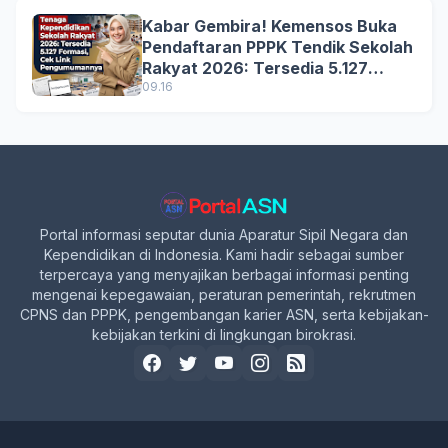
Kabar Gembira! Kemensos Buka
Pendaftaran PPPK Tendik Sekolah
Rakyat 2026: Tersedia 5.127
Formasi, Simak Syarat dan
09.16
Jadwal Lengkapnya!
Portal informasi seputar dunia Aparatur Sipil Negara dan
Kependidikan di Indonesia. Kami hadir sebagai sumber
terpercaya yang menyajikan berbagai informasi penting
mengenai kepegawaian, peraturan pemerintah, rekrutmen
CPNS dan PPPK, pengembangan karier ASN, serta kebijakan-
kebijakan terkini di lingkungan birokrasi.