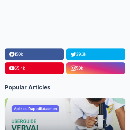
150k
39.3k
65.4k
50k
Popular Articles
Aplikasi Dapodikdasmen