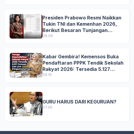
Presiden Prabowo Resmi Naikkan
Tukin TNI dan Kemenhan 2026,
Berikut Besaran Tunjangan
Terbaru
08.06
Kabar Gembira! Kemensos Buka
Pendaftaran PPPK Tendik Sekolah
Rakyat 2026: Tersedia 5.127
Formasi, Simak Syarat dan
09.16
Jadwal Lengkapnya!
GURU HARUS DARI KEGURUAN?
07.56