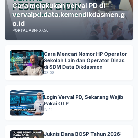
Cara melakukan verval PD di
vervalpd.data.kemendikdasmen.g
o.id
PORTAL ASN
-
07.56
Cara Mencari Nomor HP Operator
Sekolah Lain dan Operator Dinas
di SDM Data Dikdasmen
08.08
Login Verval PD, Sekarang Wajib
Pakai OTP
15.41
Juknis Dana BOSP Tahun 2026: