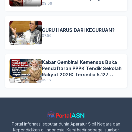
Terbaru
08.06
GURU HARUS DARI KEGURUAN?
07.56
Kabar Gembira! Kemensos Buka
Pendaftaran PPPK Tendik Sekolah
Rakyat 2026: Tersedia 5.127
Formasi, Simak Syarat dan
09.16
Jadwal Lengkapnya!
Portal informasi seputar dunia Aparatur Sipil Negara dan
Kependidikan di Indonesia. Kami hadir sebagai sumber