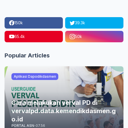
150k
39.3k
65.4k
50k
Popular Articles
Aplikasi Dapodikdasmen
Cara melakukan verval PD di
vervalpd.data.kemendikdasmen.g
o.id
PORTAL ASN
-
07.56