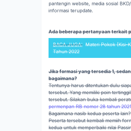
pantengin website, media sosial 
informasi terupdate.
Ada beberapa pertanyaan terkait 
BACA JUGA:
Materi Pokok (Kisi-
Tahun 2022
Jika formasi yang tersedia 1, seda
bagaimana?
Tentunya harus ditentukan dulu siapa
tersebut. Yang memiliki poin tertingg
tersebut. Silakan buka kembali perat
permenpan RB nomor 28 tahun 2021 
Bagaimana nasib kedua peserta lain?
Peserta tersebut kembali memiih forma
kedua untuk memperbaiki nilai Pass