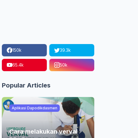
150k
39.3k
65.4k
50k
Popular Articles
Aplikasi Dapodikdasmen
Cara melakukan verval