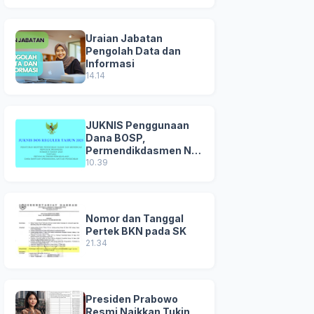
Uraian Jabatan
Pengolah Data dan
Informasi
14.14
JUKNIS Penggunaan
Dana BOSP,
Permendikdasmen No
8 Tahun 2025
10.39
Nomor dan Tanggal
Pertek BKN pada SK
21.34
Presiden Prabowo
Resmi Naikkan Tukin