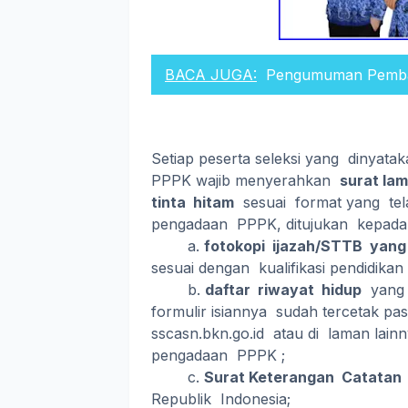
BACA JUGA:
Pengumuman Pemba
Setiap peserta seleksi yang dinyata
PPPK wajib menyerahkan
surat la
tinta hitam
sesuai format yang telah
pengadaan PPPK, ditujukan kepada 
a.
fotokopi ijazah/STTB yang t
sesuai dengan kualifikasi pendidikan
b.
daftar riwayat hidup
yang d
formulir isiannya sudah tercetak pasf
sscasn.bkn.go.id atau di laman lainn
pengadaan PPPK ;
c.
Surat Keterangan Catatan 
Republik Indonesia;