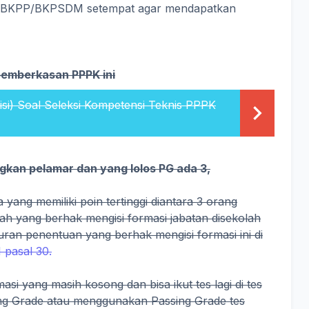
BKD/BKPP/BKPSDM setempat agar mendapatkan
pemberkasan PPPK ini
Kisi) Soal Seleksi Kompetensi Teknis PPPK
ngkan pelamar dan yang lolos PG ada 3,
 yang memiliki poin tertinggi diantara 3 orang
ilah yang berhak mengisi formasi jabatan disekolah
uran penentuan yang berhak mengisi formasi ini di
pasal 30.
si yang masih kosong dan bisa ikut tes lagi di tes
ing Grade atau menggunakan Passing Grade tes