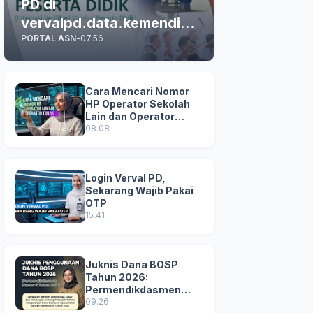
PD di
vervalpd.data.kemendikd
PORTAL ASN
-
07.56
asmen.go.id
Cara Mencari Nomor
HP Operator Sekolah
Lain dan Operator
Dinas di SDM Data
08.08
Dikdasmen
Login Verval PD,
Sekarang Wajib Pakai
OTP
15.41
Juknis Dana BOSP
Tahun 2026:
Permendikdasmen
Nomor 8 Tahun 2026
09.26