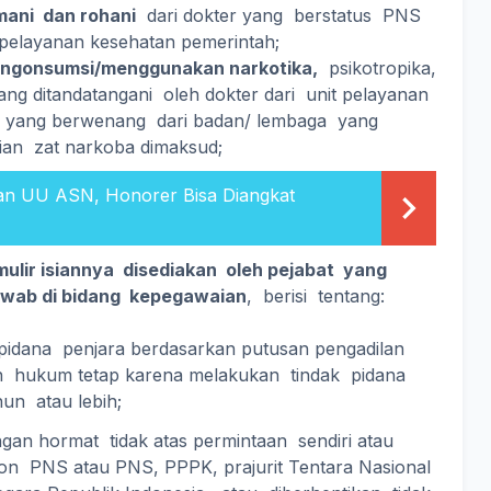
mani dan rohani
dari dokter yang berstatus PNS
 pelayanan kesehatan pemerintah;
engonsumsi/menggunakan narkotika,
psikotropika,
ang ditandatangani oleh dokter dari unit pelayanan
t yang berwenang dari badan/ lembaga yang
ian zat narkoba dimaksud;
an UU ASN, Honorer Bisa Diangkat
mulir isiannya disediakan oleh pejabat yang
awab di bidang kepegawaian
, berisi tentang:
 pidana penjara berdasarkan putusan pengadilan
 hukum tetap karena melakukan tindak pidana
hun atau lebih;
ngan hormat tidak atas permintaan sendiri atau
on PNS atau PNS, PPPK, prajurit Tentara Nasional