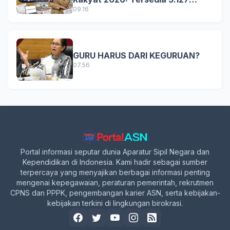
Formasi, Simak Syarat dan
09.16
Jadwal Lengkapnya!
GURU HARUS DARI KEGURUAN?
07.56
Portal informasi seputar dunia Aparatur Sipil Negara dan
Kependidikan di Indonesia. Kami hadir sebagai sumber
terpercaya yang menyajikan berbagai informasi penting
mengenai kepegawaian, peraturan pemerintah, rekrutmen
CPNS dan PPPK, pengembangan karier ASN, serta kebijakan-
kebijakan terkini di lingkungan birokrasi.