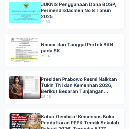
JUKNIS Penggunaan Dana BOSP,
Permendikdasmen No 8 Tahun
2025
10.39
Nomor dan Tanggal Pertek BKN
pada SK
21.34
Presiden Prabowo Resmi Naikkan
Tukin TNI dan Kemenhan 2026,
Berikut Besaran Tunjangan
Terbaru
08.06
Kabar Gembira! Kemensos Buka
Pendaftaran PPPK Tendik Sekolah
Rakyat 2026: Tersedia 5.127