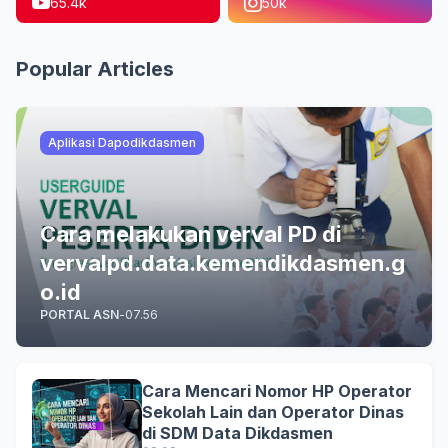
65.4k
50k
Popular Articles
Aplikasi Dapodikdasmen
Cara melakukan verval PD di
vervalpd.data.kemendikdasmen.g
o.id
PORTAL ASN
-
07.56
Cara Mencari Nomor HP Operator
Sekolah Lain dan Operator Dinas
di SDM Data Dikdasmen