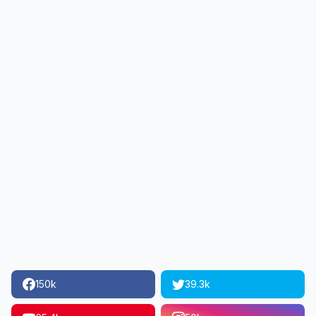
150k
39.3k