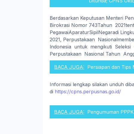
Ditunda; CPNS Okt
Berdasarkan Keputusan Menteri Pe
Birokrasi Nomor 743Tahun 2021ten
PegawaiAparaturSipilNegaradi Lin
2021, Perpustakaan Nasionalmemb
lndonesia untuk mengikuti Seleksi
Perpustakaan Nasional Tahun Ang
BACA JUGA:
Persiapan dan Tips
Informasi lengkap silakan unduh di
di
https://cpns.perpusnas.go.id/
BACA JUGA:
Pengumuman PPPK K