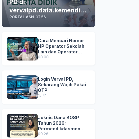
PD di
vervalpd.data.kemendikd
PORTAL ASN
-
07.56
asmen.go.id
Cara Mencari Nomor
HP Operator Sekolah
Lain dan Operator
Dinas di SDM Data
08.08
Dikdasmen
Login Verval PD,
Sekarang Wajib Pakai
OTP
15.41
Juknis Dana BOSP
Tahun 2026:
Permendikdasmen
Nomor 8 Tahun 2026
09.26