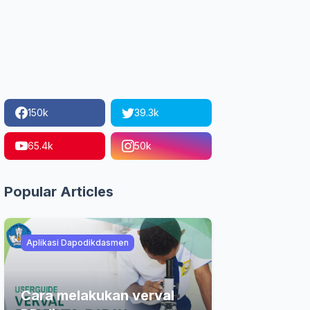
150k
39.3k
65.4k
50k
Popular Articles
Aplikasi Dapodikdasmen
Cara melakukan verval