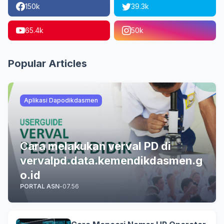
150k
39.3k
65.4k
50k
Popular Articles
Aplikasi Dapodikdasmen
Cara melakukan verval PD di
vervalpd.data.kemendikdasmen.g
o.id
PORTAL ASN
-
07.56