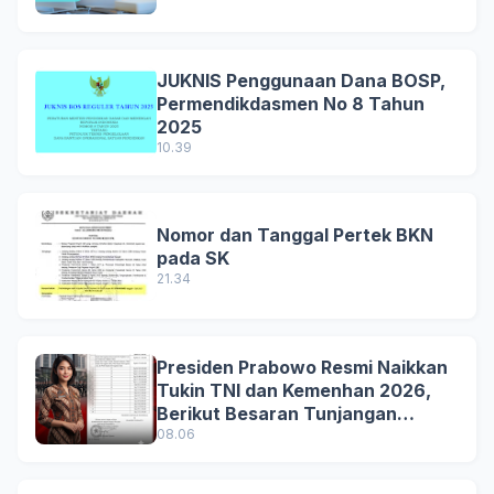
JUKNIS Penggunaan Dana BOSP,
Permendikdasmen No 8 Tahun
2025
10.39
Nomor dan Tanggal Pertek BKN
pada SK
21.34
Presiden Prabowo Resmi Naikkan
Tukin TNI dan Kemenhan 2026,
Berikut Besaran Tunjangan
Terbaru
08.06