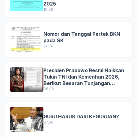
2025
10.39
Nomor dan Tanggal Pertek BKN
pada SK
21.34
Presiden Prabowo Resmi Naikkan
Tukin TNI dan Kemenhan 2026,
Berikut Besaran Tunjangan
Terbaru
08.06
GURU HARUS DARI KEGURUAN?
07.56