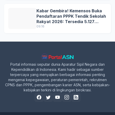
Kabar Gembira! Kemensos Buka
Pendaftaran PPPK Tendik Sekolah
Rakyat 2026: Tersedia 5.127
Formasi, Simak Syarat dan
09.16
Jadwal Lengkapnya!
Portal informasi seputar dunia Aparatur Sipil Negara dan
Kependidikan di Indonesia. Kami hadir sebagai sumber
terpercaya yang menyajikan berbagai informasi penting
mengenai kepegawaian, peraturan pemerintah, rekrutmen
CPNS dan PPPK, pengembangan karier ASN, serta kebijakan-
kebijakan terkini di lingkungan birokrasi.