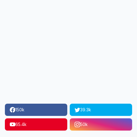
150k
39.3k
65.4k
50k