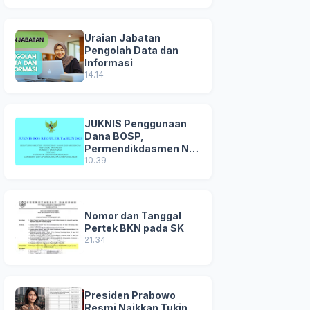
Uraian Jabatan
Pengolah Data dan
Informasi
14.14
JUKNIS Penggunaan
Dana BOSP,
Permendikdasmen No
8 Tahun 2025
10.39
Nomor dan Tanggal
Pertek BKN pada SK
21.34
Presiden Prabowo
Resmi Naikkan Tukin