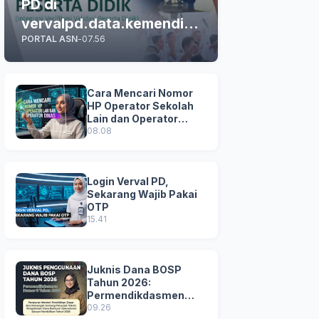
PD di
vervalpd.data.kemendikd
PORTAL ASN
-
07.56
asmen.go.id
Cara Mencari Nomor
HP Operator Sekolah
Lain dan Operator
Dinas di SDM Data
08.08
Dikdasmen
Login Verval PD,
Sekarang Wajib Pakai
OTP
15.41
Juknis Dana BOSP
Tahun 2026:
Permendikdasmen
Nomor 8 Tahun 2026
09.26