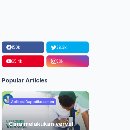
150k
39.3k
65.4k
50k
Popular Articles
Aplikasi Dapodikdasmen
Cara melakukan verval