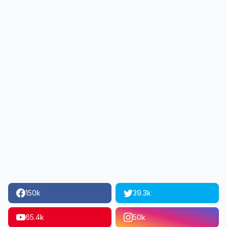
150k
39.3k
65.4k
50k