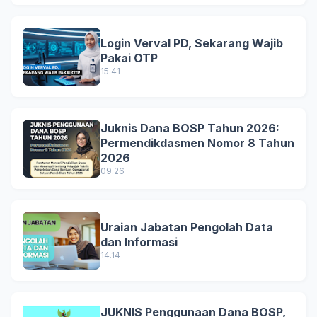
Login Verval PD, Sekarang Wajib
Pakai OTP
15.41
Juknis Dana BOSP Tahun 2026:
Permendikdasmen Nomor 8 Tahun
2026
09.26
Uraian Jabatan Pengolah Data
dan Informasi
14.14
JUKNIS Penggunaan Dana BOSP,