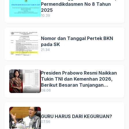
Permendikdasmen No 8 Tahun
2025
10.39
Nomor dan Tanggal Pertek BKN
pada SK
21.34
Presiden Prabowo Resmi Naikkan
Tukin TNI dan Kemenhan 2026,
Berikut Besaran Tunjangan
Terbaru
08.06
GURU HARUS DARI KEGURUAN?
07.56