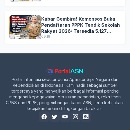
Kabar Gembira! Kemensos Buka
Pendaftaran PPPK Tendik Sekolah
Rakyat 2026: Tersedia 5.127
Formasi, Simak Syarat dan
09.16
Jadwal Lengkapnya!
Portal informasi seputar dunia Aparatur Sipil Negara dan
Kependidikan di Indonesia. Kami hadir sebagai sumber
terpercaya yang menyajikan berbagai informasi penting
mengenai kepegawaian, peraturan pemerintah, rekrutmen
CPNS dan PPPK, pengembangan karier ASN, serta kebijakan-
kebijakan terkini di lingkungan birokrasi.