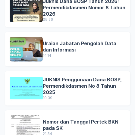
Juknis Dana BOSP Tahun 2026:
Permendikdasmen Nomor 8 Tahun
2026
09.26
Uraian Jabatan Pengolah Data
dan Informasi
14.14
JUKNIS Penggunaan Dana BOSP,
Permendikdasmen No 8 Tahun
2025
10.39
Nomor dan Tanggal Pertek BKN
pada SK
21.34