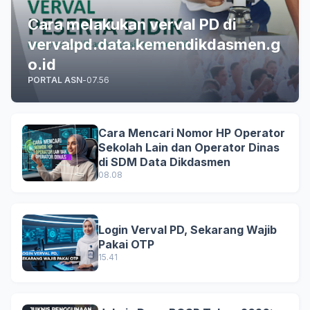
Cara melakukan verval PD di
vervalpd.data.kemendikdasmen.g
o.id
PORTAL ASN
-
07.56
Cara Mencari Nomor HP Operator
Sekolah Lain dan Operator Dinas
di SDM Data Dikdasmen
08.08
Login Verval PD, Sekarang Wajib
Pakai OTP
15.41