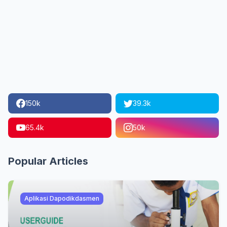
150k
39.3k
65.4k
50k
Popular Articles
Aplikasi Dapodikdasmen