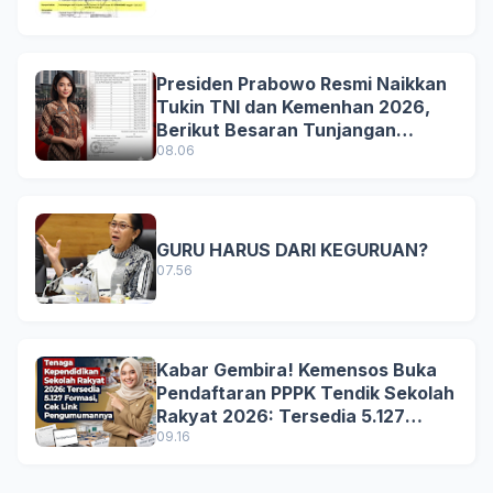
Presiden Prabowo Resmi Naikkan
Tukin TNI dan Kemenhan 2026,
Berikut Besaran Tunjangan
Terbaru
08.06
GURU HARUS DARI KEGURUAN?
07.56
Kabar Gembira! Kemensos Buka
Pendaftaran PPPK Tendik Sekolah
Rakyat 2026: Tersedia 5.127
Formasi, Simak Syarat dan
09.16
Jadwal Lengkapnya!