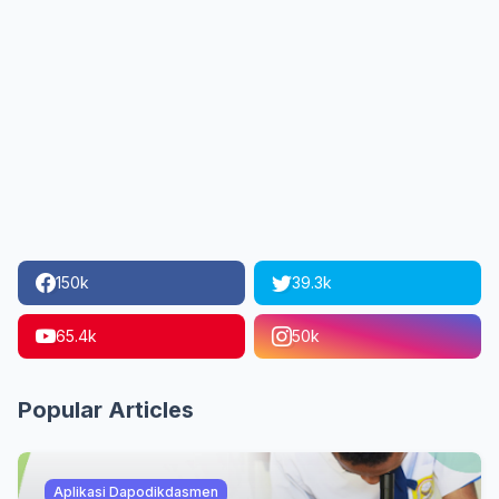
150k
39.3k
65.4k
50k
Popular Articles
Aplikasi Dapodikdasmen