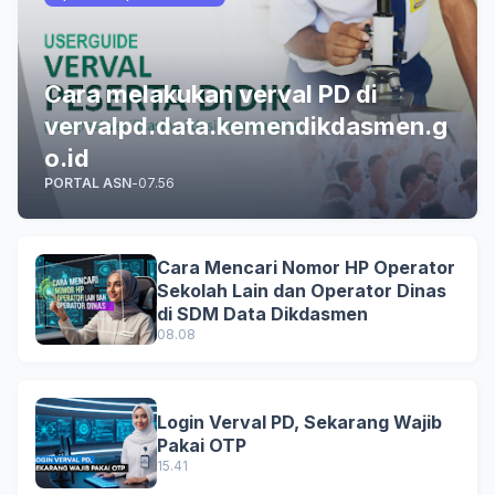
Cara melakukan verval PD di
vervalpd.data.kemendikdasmen.g
o.id
PORTAL ASN
-
07.56
Cara Mencari Nomor HP Operator
Sekolah Lain dan Operator Dinas
di SDM Data Dikdasmen
08.08
Login Verval PD, Sekarang Wajib
Pakai OTP
15.41