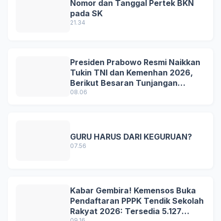
Nomor dan Tanggal Pertek BKN
pada SK
21.34
Presiden Prabowo Resmi Naikkan
Tukin TNI dan Kemenhan 2026,
Berikut Besaran Tunjangan
Terbaru
08.06
GURU HARUS DARI KEGURUAN?
07.56
Kabar Gembira! Kemensos Buka
Pendaftaran PPPK Tendik Sekolah
Rakyat 2026: Tersedia 5.127
09.16