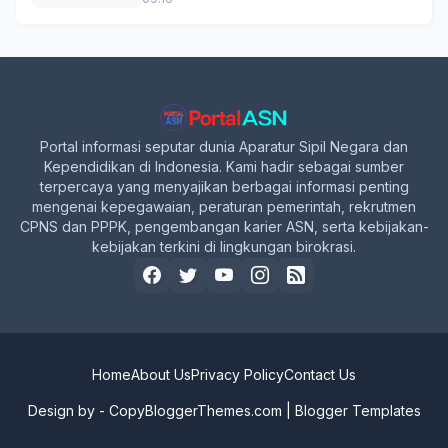
Formasi, Simak Syarat dan
Jadwal Lengkapnya!
Portal informasi seputar dunia Aparatur Sipil Negara dan
Kependidikan di Indonesia. Kami hadir sebagai sumber
terpercaya yang menyajikan berbagai informasi penting
mengenai kepegawaian, peraturan pemerintah, rekrutmen
CPNS dan PPPK, pengembangan karier ASN, serta kebijakan-
kebijakan terkini di lingkungan birokrasi.
Home
About Us
Privacy Policy
Contact Us
Design by -
CopyBloggerThemes.com
|
Blogger Templates