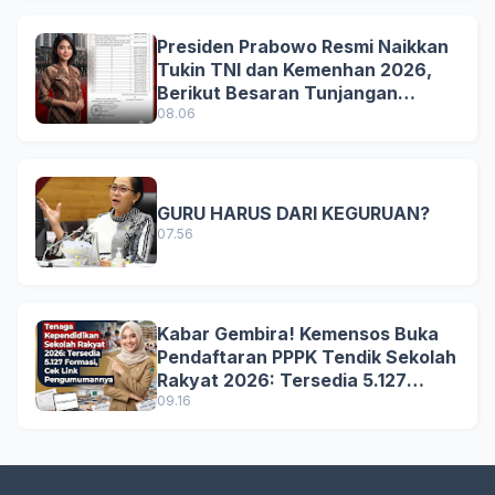
Presiden Prabowo Resmi Naikkan
Tukin TNI dan Kemenhan 2026,
Berikut Besaran Tunjangan
Terbaru
08.06
GURU HARUS DARI KEGURUAN?
07.56
Kabar Gembira! Kemensos Buka
Pendaftaran PPPK Tendik Sekolah
Rakyat 2026: Tersedia 5.127
Formasi, Simak Syarat dan
09.16
Jadwal Lengkapnya!