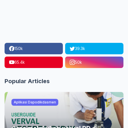
150k
39.3k
65.4k
50k
Popular Articles
Aplikasi Dapodikdasmen