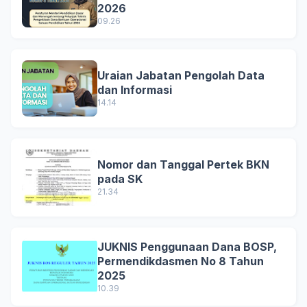
2026
09.26
Uraian Jabatan Pengolah Data
dan Informasi
14.14
Nomor dan Tanggal Pertek BKN
pada SK
21.34
JUKNIS Penggunaan Dana BOSP,
Permendikdasmen No 8 Tahun
2025
10.39