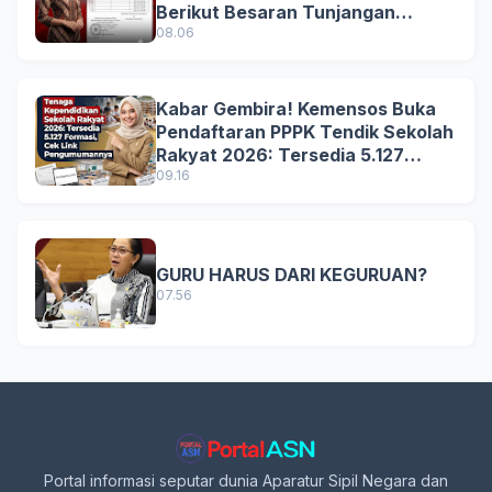
Berikut Besaran Tunjangan
Terbaru
08.06
Kabar Gembira! Kemensos Buka
Pendaftaran PPPK Tendik Sekolah
Rakyat 2026: Tersedia 5.127
Formasi, Simak Syarat dan
09.16
Jadwal Lengkapnya!
GURU HARUS DARI KEGURUAN?
07.56
Portal informasi seputar dunia Aparatur Sipil Negara dan