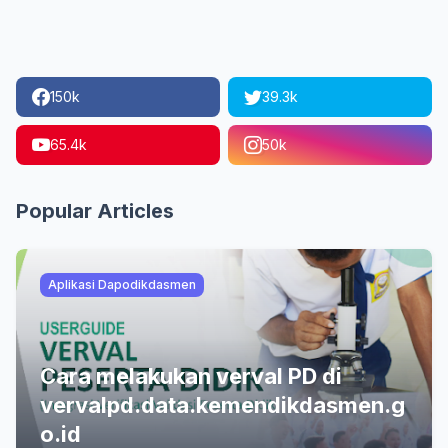
150k
39.3k
65.4k
50k
Popular Articles
Aplikasi Dapodikdasmen
Cara melakukan verval PD di
vervalpd.data.kemendikdasmen.g
o.id