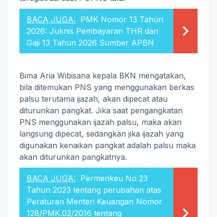
BACA JUGA:
PMK Nomor 13 Tahun
2026: Juknis Pembayaran THR dan
Gaji 13 Tahun 2026 Sumber APBN
Bima Aria Wibisana kepala BKN mengatakan,
bila ditemukan PNS yang menggunakan berkas
palsu terutama ijazah, akan dipecat atau
diturunkan pangkat. Jika saat pengangkatan
PNS menggunakan ijazah palsu, maka akan
langsung dipecat, sedangkan jika ijazah yang
digunakan kenaikan pangkat adalah palsu maka
akan diturunkan pangkatnya.
BACA JUGA:
Permenkeu No 23
Tahun 2023 tentang perubahan atas
Peraturan Menteri Keuangan Nomor
128/PMK.02/2016 tentang