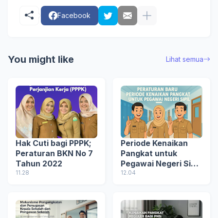
Facebook
You might like
Lihat semua
Hak Cuti bagi PPPK;
Periode Kenaikan
Peraturan BKN No 7
Pangkat untuk
Tahun 2022
Pegawai Negeri Sipil
11.28
(Peraturan BKN
12.04
Nomor 4 tahun
2025)