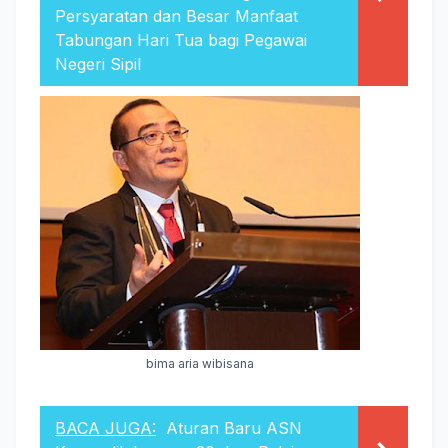
Persyaratan dan Besar Manfaat
Tabungan Hari Tua bagi Pegawai
Negeri Sipil
bima aria wibisana
BACA JUGA:
Aturan Baru ASN