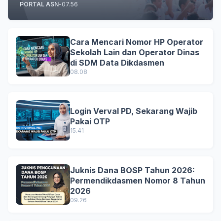
PORTAL ASN
-
07.56
Cara Mencari Nomor HP Operator
Sekolah Lain dan Operator Dinas
di SDM Data Dikdasmen
08.08
Login Verval PD, Sekarang Wajib
Pakai OTP
15.41
Juknis Dana BOSP Tahun 2026:
Permendikdasmen Nomor 8 Tahun
2026
09.26