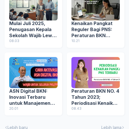
Mulai Juli 2025,
Kenaikan Pangkat
Penugasan Kepala
Reguler Bagi PNS:
Sekolah Wajib Lewat
Peraturan BKN
Sistem Digital
08.03
Nomor 2 Tahun 2025
10.21
Terintegrasi
ASN Digital BKN:
Peraturan BKN NO. 4
Inovasi Terbaru
Tahun 2023;
untuk Manajemen
Periodisasi Kenaikan
Kepegawaian yang
20.01
Pangkat PNS dan
08.43
Aman dan Efisien
Penjelasannya
Lebih baru
Lebih lama