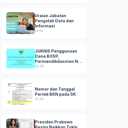
Uraian Jabatan
Pengolah Data dan
Informasi
14.14
JUKNIS Penggunaan
Dana BOSP,
Permendikdasmen No
8 Tahun 2025
10.39
Nomor dan Tanggal
Pertek BKN pada SK
21.34
Presiden Prabowo
Resmi Naikkan Tukin