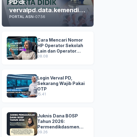
PD di
vervalpd.data.kemendikd
PORTAL ASN
-
07.56
asmen.go.id
Cara Mencari Nomor
HP Operator Sekolah
Lain dan Operator
Dinas di SDM Data
08.08
Dikdasmen
Login Verval PD,
Sekarang Wajib Pakai
OTP
15.41
Juknis Dana BOSP
Tahun 2026:
Permendikdasmen
Nomor 8 Tahun 2026
09.26