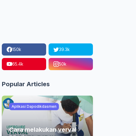
150k
39.3k
65.4k
50k
Popular Articles
Aplikasi Dapodikdasmen
Cara melakukan verval