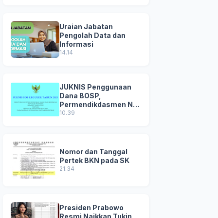
Uraian Jabatan
Pengolah Data dan
Informasi
14.14
JUKNIS Penggunaan
Dana BOSP,
Permendikdasmen No
8 Tahun 2025
10.39
Nomor dan Tanggal
Pertek BKN pada SK
21.34
Presiden Prabowo
Resmi Naikkan Tukin