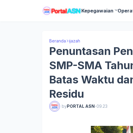
Kepegawaian
Opera
Beranda
ijazah
Penuntasan Peng
SMP-SMA Tahun
Batas Waktu da
Residu
by
PORTAL ASN
-
09.23