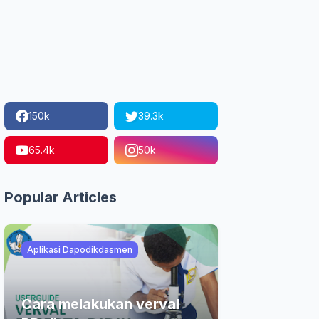
150k
39.3k
65.4k
50k
Popular Articles
Aplikasi Dapodikdasmen
Cara melakukan verval