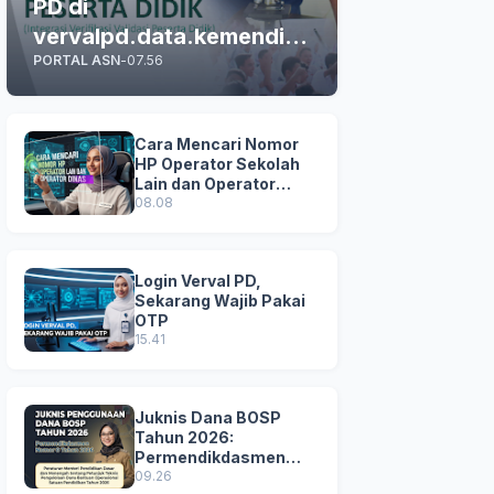
PD di
vervalpd.data.kemendikd
PORTAL ASN
-
07.56
asmen.go.id
Cara Mencari Nomor
HP Operator Sekolah
Lain dan Operator
Dinas di SDM Data
08.08
Dikdasmen
Login Verval PD,
Sekarang Wajib Pakai
OTP
15.41
Juknis Dana BOSP
Tahun 2026:
Permendikdasmen
Nomor 8 Tahun 2026
09.26