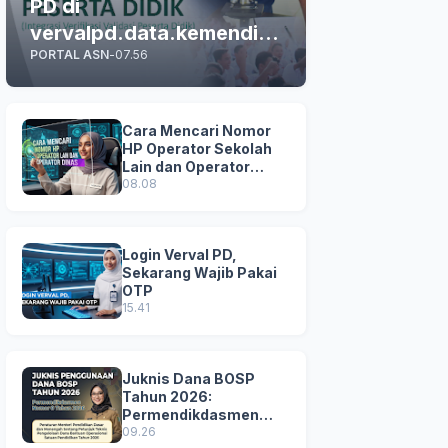
PD di
vervalpd.data.kemendikd
PORTAL ASN
-
07.56
asmen.go.id
Cara Mencari Nomor
HP Operator Sekolah
Lain dan Operator
Dinas di SDM Data
08.08
Dikdasmen
Login Verval PD,
Sekarang Wajib Pakai
OTP
15.41
Juknis Dana BOSP
Tahun 2026:
Permendikdasmen
Nomor 8 Tahun 2026
09.26