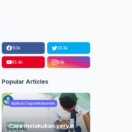
150k
39.3k
65.4k
50k
Popular Articles
Aplikasi Dapodikdasmen
Cara melakukan verval