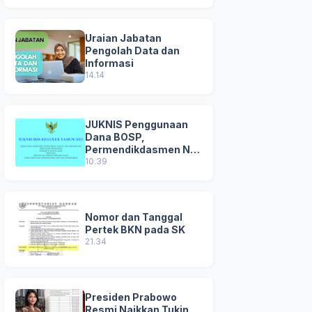
Uraian Jabatan
Pengolah Data dan
Informasi
14.14
JUKNIS Penggunaan
Dana BOSP,
Permendikdasmen No
8 Tahun 2025
10.39
Nomor dan Tanggal
Pertek BKN pada SK
21.34
Presiden Prabowo
Resmi Naikkan Tukin