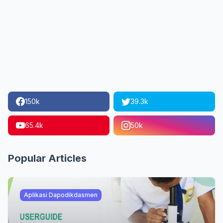
150k
39.3k
65.4k
50k
Popular Articles
Aplikasi Dapodikdasmen