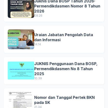
Juknis Dana BOSP Tahun 2026:
Permendikdasmen Nomor 8 Tahun
2026
09.26
Uraian Jabatan Pengolah Data
dan Informasi
14.14
JUKNIS Penggunaan Dana BOSP,
Permendikdasmen No 8 Tahun
2025
10.39
Nomor dan Tanggal Pertek BKN
pada SK
21.34