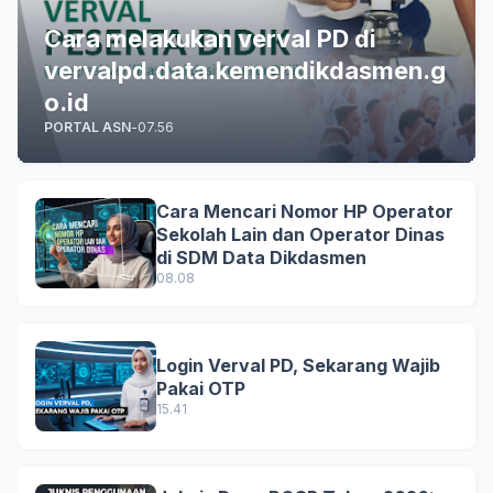
Cara melakukan verval PD di
vervalpd.data.kemendikdasmen.g
o.id
PORTAL ASN
-
07.56
Cara Mencari Nomor HP Operator
Sekolah Lain dan Operator Dinas
di SDM Data Dikdasmen
08.08
Login Verval PD, Sekarang Wajib
Pakai OTP
15.41