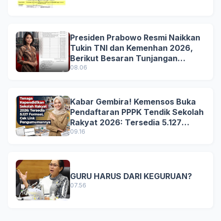
Presiden Prabowo Resmi Naikkan
Tukin TNI dan Kemenhan 2026,
Berikut Besaran Tunjangan
Terbaru
08.06
Kabar Gembira! Kemensos Buka
Pendaftaran PPPK Tendik Sekolah
Rakyat 2026: Tersedia 5.127
Formasi, Simak Syarat dan
09.16
Jadwal Lengkapnya!
GURU HARUS DARI KEGURUAN?
07.56