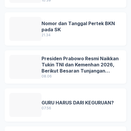
10.39
Nomor dan Tanggal Pertek BKN
pada SK
21.34
Presiden Prabowo Resmi Naikkan
Tukin TNI dan Kemenhan 2026,
Berikut Besaran Tunjangan
Terbaru
08.06
GURU HARUS DARI KEGURUAN?
07.56