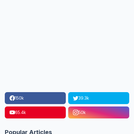
150k
39.3k
65.4k
50k
Popular Articles