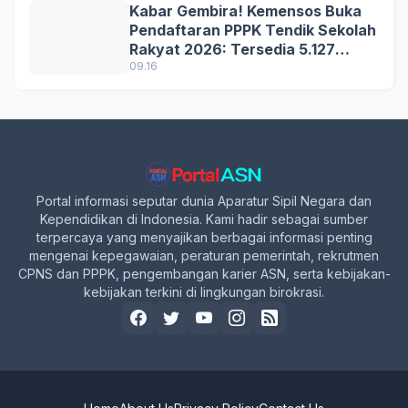
Kabar Gembira! Kemensos Buka
Pendaftaran PPPK Tendik Sekolah
Rakyat 2026: Tersedia 5.127
Formasi, Simak Syarat dan
09.16
Jadwal Lengkapnya!
Portal informasi seputar dunia Aparatur Sipil Negara dan
Kependidikan di Indonesia. Kami hadir sebagai sumber
terpercaya yang menyajikan berbagai informasi penting
mengenai kepegawaian, peraturan pemerintah, rekrutmen
CPNS dan PPPK, pengembangan karier ASN, serta kebijakan-
kebijakan terkini di lingkungan birokrasi.