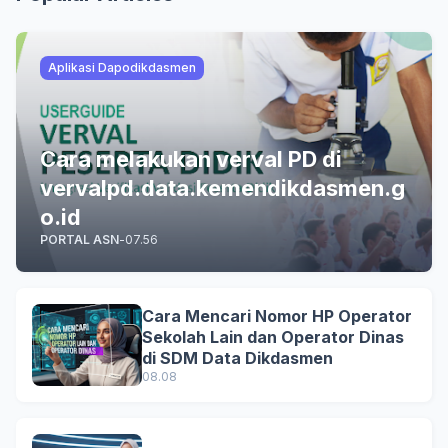
Aplikasi Dapodikdasmen
Cara melakukan verval PD di
vervalpd.data.kemendikdasmen.g
o.id
PORTAL ASN
-
07.56
Cara Mencari Nomor HP Operator
Sekolah Lain dan Operator Dinas
di SDM Data Dikdasmen
08.08