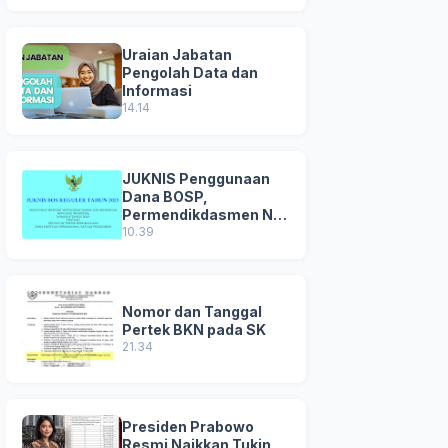
Uraian Jabatan
Pengolah Data dan
Informasi
14.14
JUKNIS Penggunaan
Dana BOSP,
Permendikdasmen No
8 Tahun 2025
10.39
Nomor dan Tanggal
Pertek BKN pada SK
21.34
Presiden Prabowo
Resmi Naikkan Tukin