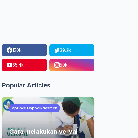
150k
39.3k
65.4k
50k
Popular Articles
Aplikasi Dapodikdasmen
Cara melakukan verval