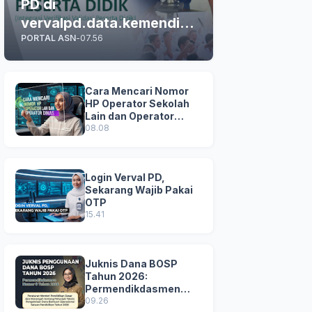
PD di
vervalpd.data.kemendikd
PORTAL ASN
-
07.56
asmen.go.id
Cara Mencari Nomor
HP Operator Sekolah
Lain dan Operator
Dinas di SDM Data
08.08
Dikdasmen
Login Verval PD,
Sekarang Wajib Pakai
OTP
15.41
Juknis Dana BOSP
Tahun 2026:
Permendikdasmen
Nomor 8 Tahun 2026
09.26