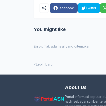
Facebook
Twitter
You might like
Error:
Tak ada hasil yang ditemukan
Lebih baru
About Us
Portal informasi seputar d
hadir sebagai sumber ter