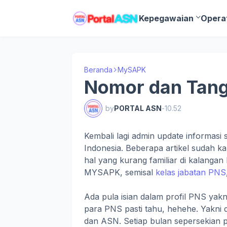
Kepegawaian
Opera
Beranda
MySAPK
Nomor dan Tang
by
PORTAL ASN
-
10.52
Kembali lagi admin update informas
Indonesia. Beberapa artikel sudah ka
hal yang kurang familiar di kalanga
MYSAPK, semisal
kelas jabatan PNS
Ada pula isian dalam profil PNS yak
para PNS pasti tahu, hehehe. Yakni d
dan ASN. Setiap bulan sepersekian 