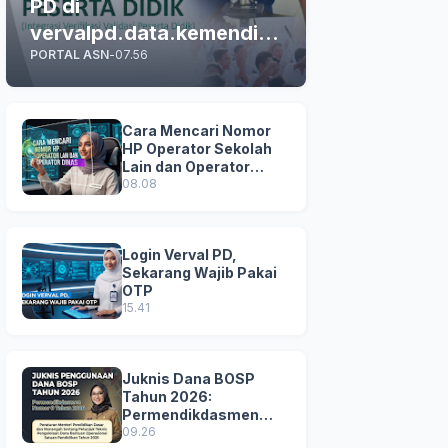
PD di
vervalpd.data.kemendikd
PORTAL ASN
-
07.56
asmen.go.id
Cara Mencari Nomor
HP Operator Sekolah
Lain dan Operator
Dinas di SDM Data
08.08
Dikdasmen
Login Verval PD,
Sekarang Wajib Pakai
OTP
15.41
Juknis Dana BOSP
Tahun 2026:
Permendikdasmen
Nomor 8 Tahun 2026
09.26