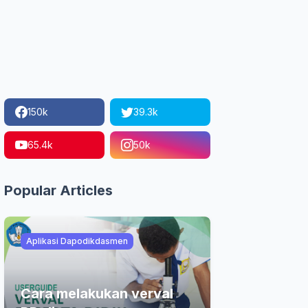
150k
39.3k
65.4k
50k
Popular Articles
Aplikasi Dapodikdasmen
Cara melakukan verval