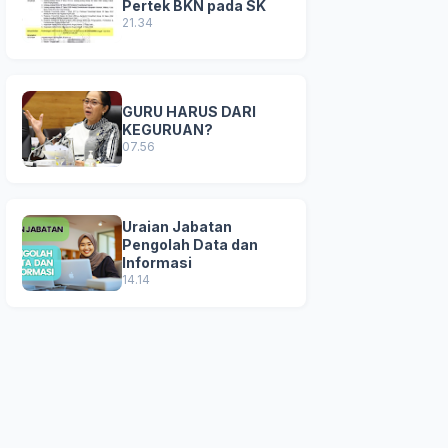
Pertek BKN pada SK
21.34
GURU HARUS DARI
KEGURUAN?
07.56
Uraian Jabatan
Pengolah Data dan
Informasi
14.14