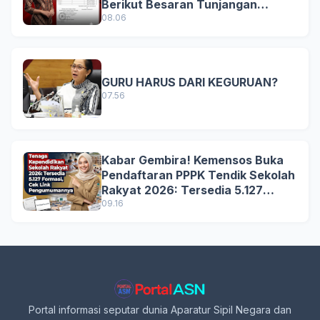
Berikut Besaran Tunjangan
Terbaru
08.06
GURU HARUS DARI KEGURUAN?
07.56
Kabar Gembira! Kemensos Buka
Pendaftaran PPPK Tendik Sekolah
Rakyat 2026: Tersedia 5.127
Formasi, Simak Syarat dan
09.16
Jadwal Lengkapnya!
Portal informasi seputar dunia Aparatur Sipil Negara dan