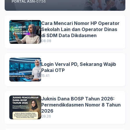
PORTAL ASN
-
07.56
Cara Mencari Nomor HP Operator
Sekolah Lain dan Operator Dinas
di SDM Data Dikdasmen
08.08
Login Verval PD, Sekarang Wajib
Pakai OTP
15.41
Juknis Dana BOSP Tahun 2026:
Permendikdasmen Nomor 8 Tahun
2026
09.26