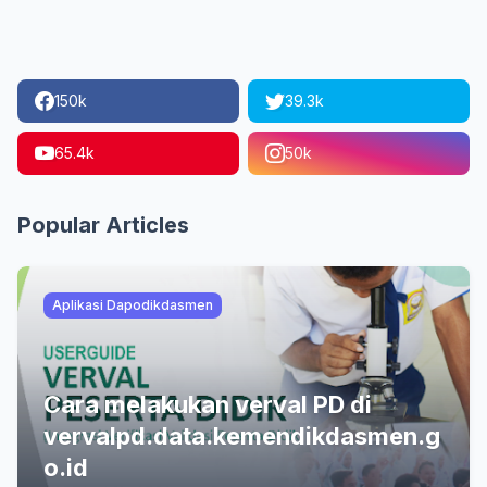
150k
39.3k
65.4k
50k
Popular Articles
Aplikasi Dapodikdasmen
Cara melakukan verval PD di
vervalpd.data.kemendikdasmen.g
o.id