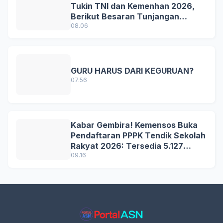
Tukin TNI dan Kemenhan 2026,
Berikut Besaran Tunjangan
Terbaru
08.06
GURU HARUS DARI KEGURUAN?
07.56
Kabar Gembira! Kemensos Buka
Pendaftaran PPPK Tendik Sekolah
Rakyat 2026: Tersedia 5.127
Formasi, Simak Syarat dan
09.16
Jadwal Lengkapnya!