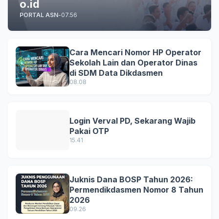
o.id
PORTAL ASN
-
07.56
Cara Mencari Nomor HP Operator
Sekolah Lain dan Operator Dinas
di SDM Data Dikdasmen
08.08
Login Verval PD, Sekarang Wajib
Pakai OTP
15.41
Juknis Dana BOSP Tahun 2026:
Permendikdasmen Nomor 8 Tahun
2026
09.26