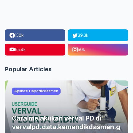
150k
39.3k
65.4k
50k
Popular Articles
Aplikasi Dapodikdasmen
Cara melakukan verval PD di
vervalpd.data.kemendikdasmen.g