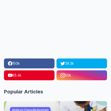
150k
39.3k
65.4k
50k
Popular Articles
Aplikasi Dapodikdasmen