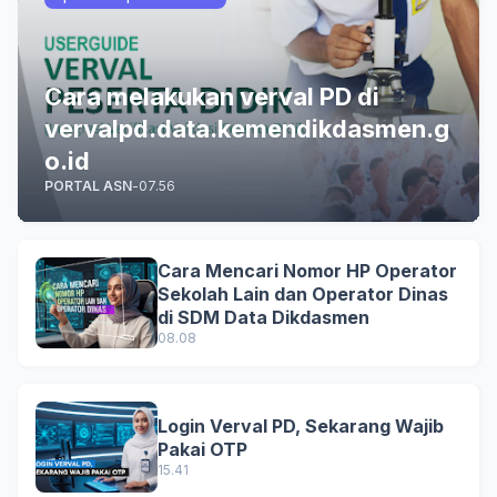
Cara melakukan verval PD di
vervalpd.data.kemendikdasmen.g
o.id
PORTAL ASN
-
07.56
Cara Mencari Nomor HP Operator
Sekolah Lain dan Operator Dinas
di SDM Data Dikdasmen
08.08
Login Verval PD, Sekarang Wajib
Pakai OTP
15.41