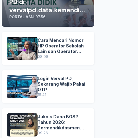
PD di
vervalpd.data.kemendikd
PORTAL ASN
-
07.56
asmen.go.id
Cara Mencari Nomor
HP Operator Sekolah
Lain dan Operator
Dinas di SDM Data
08.08
Dikdasmen
Login Verval PD,
Sekarang Wajib Pakai
OTP
15.41
Juknis Dana BOSP
Tahun 2026:
Permendikdasmen
Nomor 8 Tahun 2026
09.26