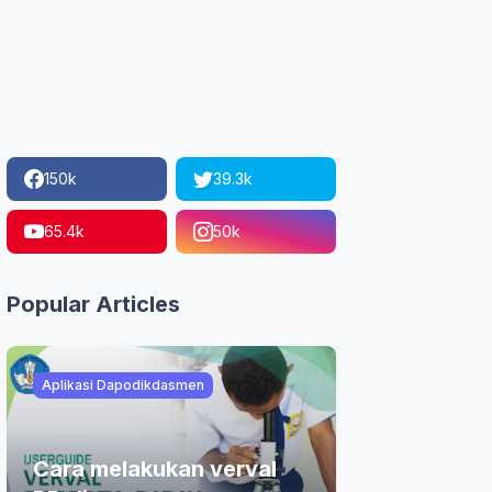
150k
39.3k
65.4k
50k
Popular Articles
Aplikasi Dapodikdasmen
Cara melakukan verval