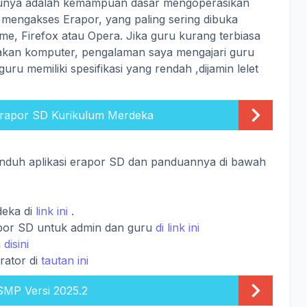
ntunya adalah kemampuan dasar mengoperasikan
 mengakses Erapor, yang paling sering dibuka
me, Firefox atau Opera. Jika guru kurang terbiasa
akan komputer, pengalaman saya mengajari guru
 guru memiliki spesifikasi yang rendah ,dijamin lelet
Erapor SD Kurikulum Merdeka
n unduh aplikasi erapor SD dan panduannya di bawah
deka di
link ini
.
apor SD untuk admin dan guru
di link ini
h
disini
rator di
tautan ini
MP Versi 2025.2