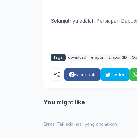
Selanjutnya adalah Persiapan Dapod
Tags:
download
erapor
Erapor SD
Op
Facebook
Twitter
You might like
Error:
Tak ada hasil yang ditemukan