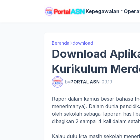
Kepegawaian
Opera
Beranda
download
Download Aplika
Kurikulum Merd
by
PORTAL ASN
-
09.19
Rapor dalam kamus besar bahasa Ind
menerimanya). Dalam dunia pendidik
oleh sekolah sebagai laporan hasil b
dibagikan 2 sampai 4 kali dalam seta
Kalau dulu kita masih sekolah mene