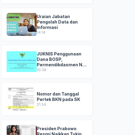
Uraian Jabatan
Pengolah Data dan
Informasi
14.14
JUKNIS Penggunaan
Dana BOSP,
Permendikdasmen No
8 Tahun 2025
10.39
Nomor dan Tanggal
Pertek BKN pada SK
21.34
Presiden Prabowo
Resmi Naikkan Tukin