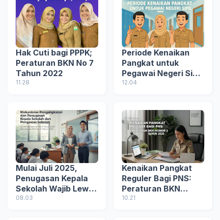
Hak Cuti bagi PPPK;
Periode Kenaikan
Peraturan BKN No 7
Pangkat untuk
Tahun 2022
Pegawai Negeri Sipil
11.28
(Peraturan BKN
12.04
Nomor 4 tahun
2025)
Mulai Juli 2025,
Kenaikan Pangkat
Penugasan Kepala
Reguler Bagi PNS:
Sekolah Wajib Lewat
Peraturan BKN
Sistem Digital
08.03
Nomor 2 Tahun 2025
10.21
Terintegrasi