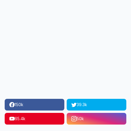
150k
39.3k
65.4k
50k