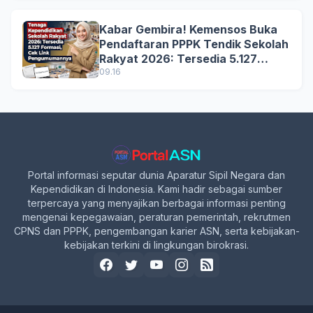
Kabar Gembira! Kemensos Buka
Pendaftaran PPPK Tendik Sekolah
Rakyat 2026: Tersedia 5.127
Formasi, Simak Syarat dan
09.16
Jadwal Lengkapnya!
Portal informasi seputar dunia Aparatur Sipil Negara dan
Kependidikan di Indonesia. Kami hadir sebagai sumber
terpercaya yang menyajikan berbagai informasi penting
mengenai kepegawaian, peraturan pemerintah, rekrutmen
CPNS dan PPPK, pengembangan karier ASN, serta kebijakan-
kebijakan terkini di lingkungan birokrasi.