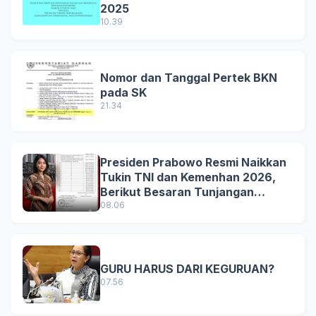
2025
10.39
Nomor dan Tanggal Pertek BKN
pada SK
21.34
Presiden Prabowo Resmi Naikkan
Tukin TNI dan Kemenhan 2026,
Berikut Besaran Tunjangan
Terbaru
08.06
GURU HARUS DARI KEGURUAN?
07.56