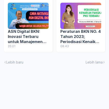
ASN Digital BKN:
Peraturan BKN NO. 4
Inovasi Terbaru
Tahun 2023;
untuk Manajemen
Periodisasi Kenaikan
Kepegawaian yang
20.01
Pangkat PNS dan
08.43
Aman dan Efisien
Penjelasannya
Lebih baru
Lebih lama