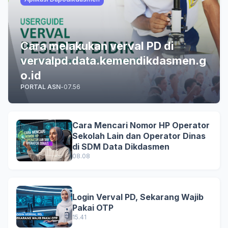
Cara melakukan verval PD di
vervalpd.data.kemendikdasmen.g
o.id
PORTAL ASN
-
07.56
Cara Mencari Nomor HP Operator
Sekolah Lain dan Operator Dinas
di SDM Data Dikdasmen
08.08
Login Verval PD, Sekarang Wajib
Pakai OTP
15.41