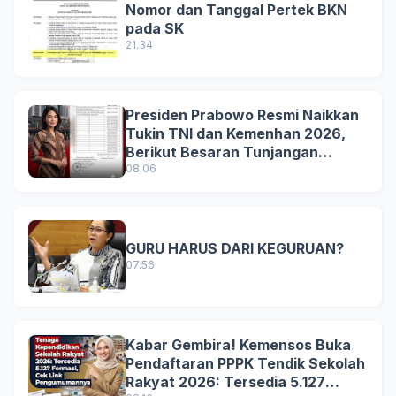
Nomor dan Tanggal Pertek BKN
pada SK
21.34
Presiden Prabowo Resmi Naikkan
Tukin TNI dan Kemenhan 2026,
Berikut Besaran Tunjangan
Terbaru
08.06
GURU HARUS DARI KEGURUAN?
07.56
Kabar Gembira! Kemensos Buka
Pendaftaran PPPK Tendik Sekolah
Rakyat 2026: Tersedia 5.127