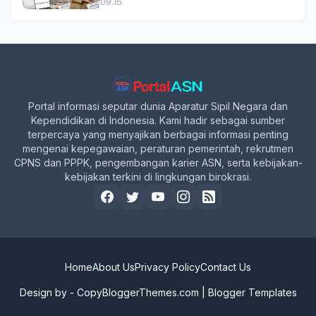
Formasi, Simak Syarat dan
09.16
Jadwal Lengkapnya!
Portal informasi seputar dunia Aparatur Sipil Negara dan
Kependidikan di Indonesia. Kami hadir sebagai sumber
terpercaya yang menyajikan berbagai informasi penting
mengenai kepegawaian, peraturan pemerintah, rekrutmen
CPNS dan PPPK, pengembangan karier ASN, serta kebijakan-
kebijakan terkini di lingkungan birokrasi.
Home
About Us
Privacy Policy
Contact Us
Design by -
CopyBloggerThemes.com
|
Blogger Templates