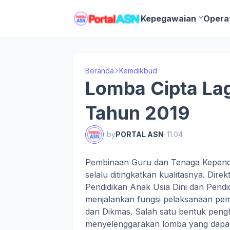
Kepegawaian
Opera
Beranda
Kemdikbud
Lomba Cipta Lag
Tahun 2019
by
PORTAL ASN
-
11.04
Pembinaan Guru dan Tenaga Kependi
selalu ditingkatkan kualitasnya. Di
Pendidikan Anak Usia Dini dan Pend
menjalankan fungsi pelaksanaan p
dan Dikmas. Salah satu bentuk peng
menyelenggarakan lomba yang dapat