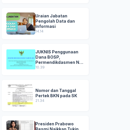
Uraian Jabatan
Pengolah Data dan
Informasi
14.14
JUKNIS Penggunaan
Dana BOSP,
Permendikdasmen No
8 Tahun 2025
10.39
Nomor dan Tanggal
Pertek BKN pada SK
21.34
Presiden Prabowo
Resmi Naikkan Tukin