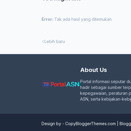
Error:
Tak ada hasil yang ditemukan
Lebih baru
About Us
Portal informasi seputar d
hadir sebagai sumber ter
kepegawaian, peraturan 
ASN, serta kebijakan-kebij
Design by -
CopyBloggerThemes.com
|
Blogg