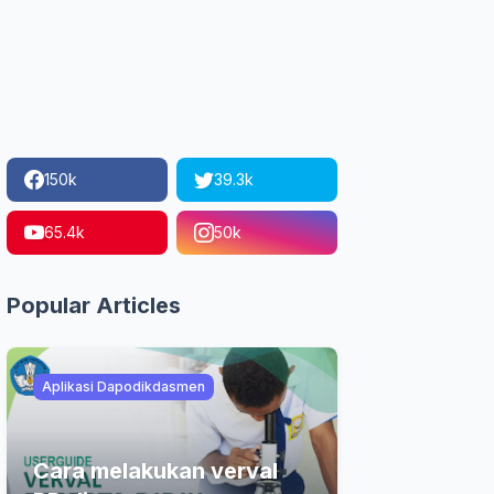
150k
39.3k
65.4k
50k
Popular Articles
Aplikasi Dapodikdasmen
Cara melakukan verval