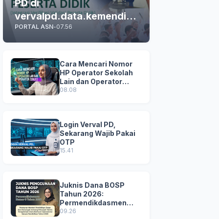
PD di
vervalpd.data.kemendikd
PORTAL ASN
-
07.56
asmen.go.id
Cara Mencari Nomor
HP Operator Sekolah
Lain dan Operator
Dinas di SDM Data
08.08
Dikdasmen
Login Verval PD,
Sekarang Wajib Pakai
OTP
15.41
Juknis Dana BOSP
Tahun 2026:
Permendikdasmen
Nomor 8 Tahun 2026
09.26