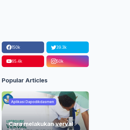
150k
39.3k
65.4k
50k
Popular Articles
Aplikasi Dapodikdasmen
Cara melakukan verval