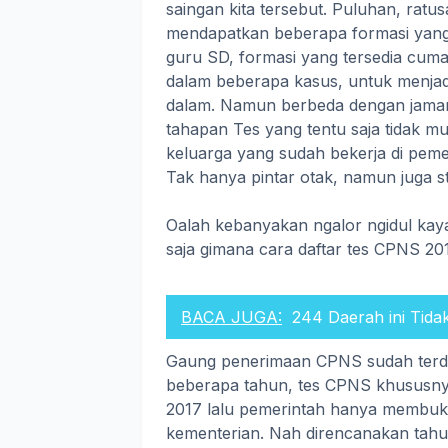
saingan kita tersebut. Puluhan, rat
mendapatkan beberapa formasi yang 
guru SD, formasi yang tersedia cum
dalam beberapa kasus, untuk menjadi
dalam. Namun berbeda dengan jaman
tahapan Tes yang tentu saja tidak m
keluarga yang sudah bekerja di pem
Tak hanya pintar otak, namun juga st
Oalah kebanyakan ngalor ngidul kayan
saja gimana cara daftar tes CPNS 20
BACA JUGA:
244 Daerah ini Tid
Gaung penerimaan CPNS sudah terde
beberapa tahun, tes CPNS khususny
2017 lalu pemerintah hanya membu
kementerian. Nah direncanakan tahu