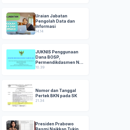
Uraian Jabatan
Pengolah Data dan
Informasi
14.14
JUKNIS Penggunaan
Dana BOSP,
Permendikdasmen No
8 Tahun 2025
10.39
Nomor dan Tanggal
Pertek BKN pada SK
21.34
Presiden Prabowo
Resmi Naikkan Tukin