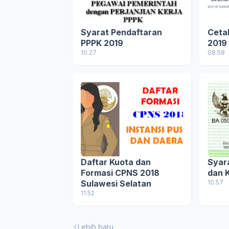
Syarat Pendaftaran
Ceta
PPPK 2019
2019
10.27
08.58
Daftar Kuota dan
Syar
Formasi CPNS 2018
dan 
Sulawesi Selatan
10.57
11.52
Lebih baru