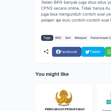
Selain BKN banyak juga situs-situs y
CPNS secara online. Tidak hanya itu
juga bisa mengunduh contoh soal yan
pelajari aja dulu contoh-contoh soal
Tags:
BKD
bkn
Menpan
Penerimaan 
Facebook
Twitter
You might like