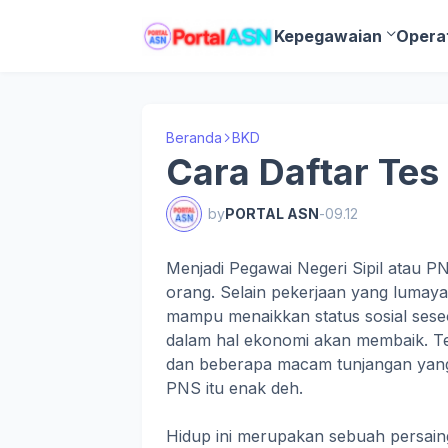
Kepegawaian
Opera
Beranda
BKD
Cara Daftar Te
by
PORTAL ASN
-
09.12
Menjadi Pegawai Negeri Sipil atau P
orang. Selain pekerjaan yang lumay
mampu menaikkan status sosial ses
dalam hal ekonomi akan membaik. Ten
dan beberapa macam tunjangan yang j
PNS itu enak deh.
Hidup ini merupakan sebuah persaing