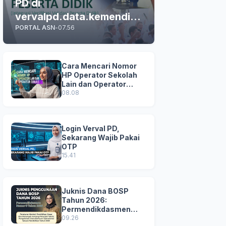
PD di
vervalpd.data.kemendikd
PORTAL ASN
-
07.56
asmen.go.id
Cara Mencari Nomor
HP Operator Sekolah
Lain dan Operator
Dinas di SDM Data
08.08
Dikdasmen
Login Verval PD,
Sekarang Wajib Pakai
OTP
15.41
Juknis Dana BOSP
Tahun 2026:
Permendikdasmen
Nomor 8 Tahun 2026
09.26