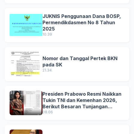
JUKNIS Penggunaan Dana BOSP,
Permendikdasmen No 8 Tahun
2025
10.39
Nomor dan Tanggal Pertek BKN
pada SK
21.34
Presiden Prabowo Resmi Naikkan
Tukin TNI dan Kemenhan 2026,
Berikut Besaran Tunjangan
Terbaru
08.06