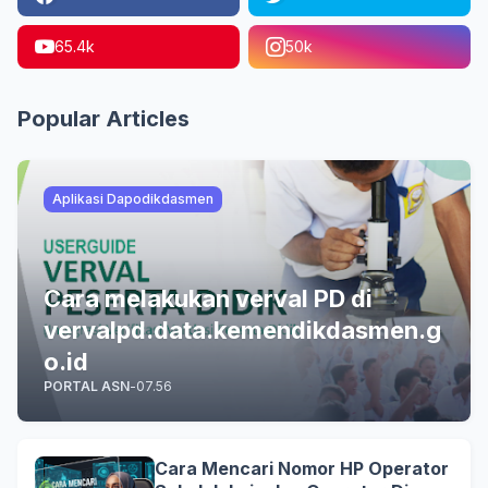
65.4k
50k
Popular Articles
Aplikasi Dapodikdasmen
Cara melakukan verval PD di
vervalpd.data.kemendikdasmen.g
o.id
PORTAL ASN
-
07.56
Cara Mencari Nomor HP Operator