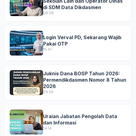
Sekolah Lain dan Operator Dinas
di SDM Data Dikdasmen
08.08
Login Verval PD, Sekarang Wajib
Pakai OTP
15.41
Juknis Dana BOSP Tahun 2026:
Permendikdasmen Nomor 8 Tahun
2026
09.26
Uraian Jabatan Pengolah Data
dan Informasi
14.14