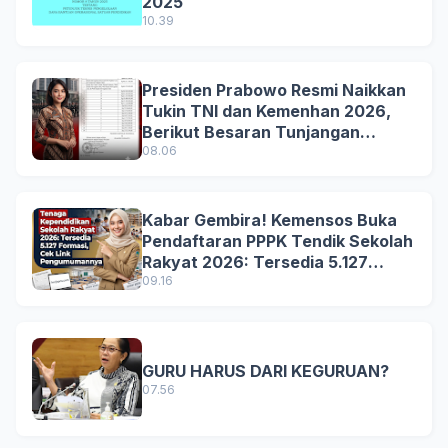
2025
10.39
Presiden Prabowo Resmi Naikkan
Tukin TNI dan Kemenhan 2026,
Berikut Besaran Tunjangan
Terbaru
08.06
Kabar Gembira! Kemensos Buka
Pendaftaran PPPK Tendik Sekolah
Rakyat 2026: Tersedia 5.127
Formasi, Simak Syarat dan
09.16
Jadwal Lengkapnya!
GURU HARUS DARI KEGURUAN?
07.56