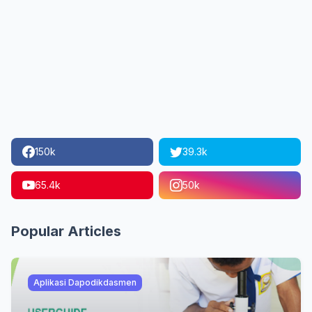
150k
39.3k
65.4k
50k
Popular Articles
Aplikasi Dapodikdasmen