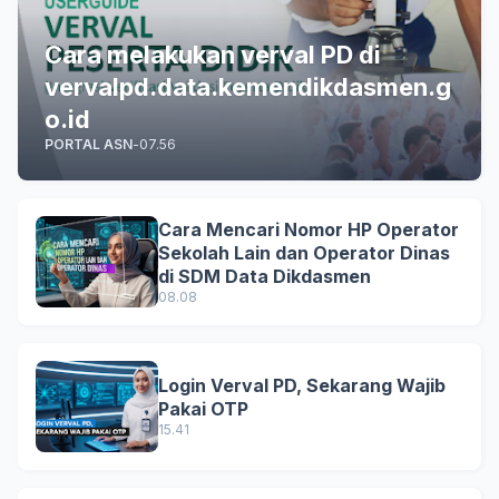
Cara melakukan verval PD di
vervalpd.data.kemendikdasmen.g
o.id
PORTAL ASN
-
07.56
Cara Mencari Nomor HP Operator
Sekolah Lain dan Operator Dinas
di SDM Data Dikdasmen
08.08
Login Verval PD, Sekarang Wajib
Pakai OTP
15.41