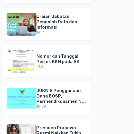
Uraian Jabatan
Pengolah Data dan
Informasi
14.14
Nomor dan Tanggal
Pertek BKN pada SK
21.34
JUKNIS Penggunaan
Dana BOSP,
Permendikdasmen No
8 Tahun 2025
10.39
Presiden Prabowo
Resmi Naikkan Tukin