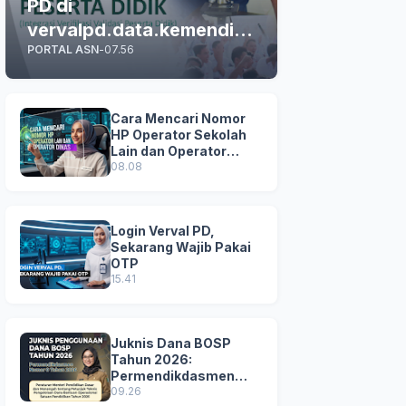
PD di
vervalpd.data.kemendikd
PORTAL ASN
-
07.56
asmen.go.id
Cara Mencari Nomor
HP Operator Sekolah
Lain dan Operator
Dinas di SDM Data
08.08
Dikdasmen
Login Verval PD,
Sekarang Wajib Pakai
OTP
15.41
Juknis Dana BOSP
Tahun 2026:
Permendikdasmen
Nomor 8 Tahun 2026
09.26