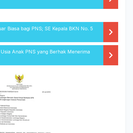
uar Biasa bagi PNS; SE Kepala BKN No. 5
 Usia Anak PNS yang Berhak Menerima