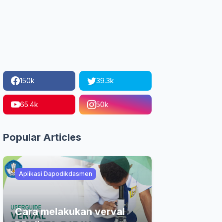
150k
39.3k
65.4k
50k
Popular Articles
Aplikasi Dapodikdasmen
Cara melakukan verval