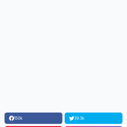
150k
39.3k