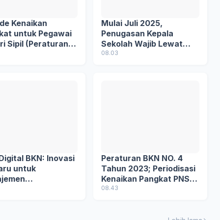
ode Kenaikan
Mulai Juli 2025,
kat untuk Pegawai
Penugasan Kepala
i Sipil (Peraturan
Sekolah Wajib Lewat
Nomor 4 tahun
Sistem Digital
08.03
)
Terintegrasi
igital BKN: Inovasi
Peraturan BKN NO. 4
aru untuk
Tahun 2023; Periodisasi
jemen
Kenaikan Pangkat PNS
gawaian yang
dan Penjelasannya
08.43
 dan Efisien