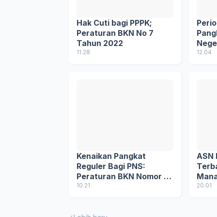
Hak Cuti bagi PPPK;
Peri
Peraturan BKN No 7
Pang
Tahun 2022
Neger
11.28
BKN 
12.04
2025
Kenaikan Pangkat
ASN D
Reguler Bagi PNS:
Terb
Peraturan BKN Nomor 2
Mana
Tahun 2025
10.21
Kepe
20.01
Aman