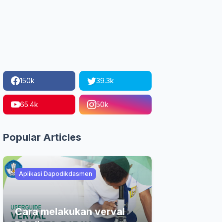
150k
39.3k
65.4k
50k
Popular Articles
Aplikasi Dapodikdasmen
Cara melakukan verval