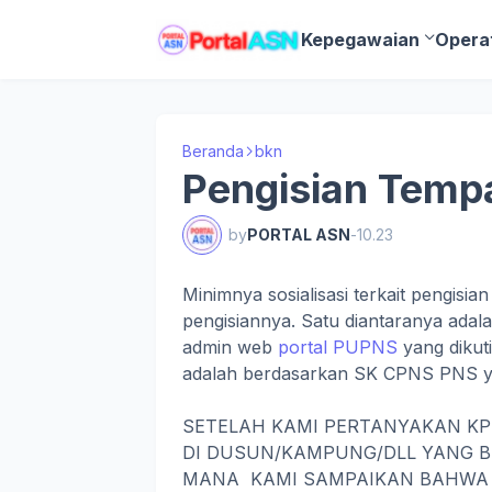
Kepegawaian
Opera
Beranda
bkn
Pengisian Tempa
by
PORTAL ASN
-
10.23
Minimnya sosialisasi terkait pengisia
pengisiannya. Satu diantaranya adala
admin web
portal PUPNS
yang dikut
adalah berdasarkan SK CPNS PNS ya
SETELAH KAMI PERTANYAKAN KP
DI DUSUN/KAMPUNG/DLL YANG BU
MANA KAMI SAMPAIKAN BAHWA 