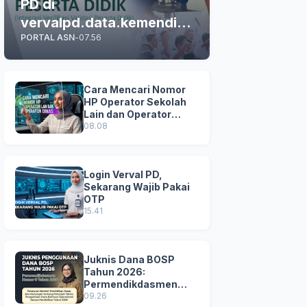
PD di
vervalpd.data.kemendikd
PORTAL ASN
-
07.56
asmen.go.id
Cara Mencari Nomor
HP Operator Sekolah
Lain dan Operator
Dinas di SDM Data
08.08
Dikdasmen
Login Verval PD,
Sekarang Wajib Pakai
OTP
15.41
Juknis Dana BOSP
Tahun 2026:
Permendikdasmen
Nomor 8 Tahun 2026
09.26